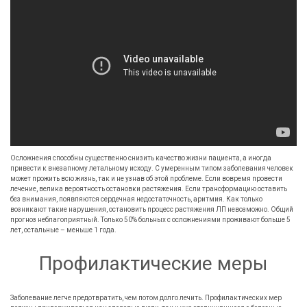
Осложнения способны существенно снизить качество жизни пациента, а иногда
привести к внезапному летальному исходу. С умеренным типом заболевания человек
может прожить всю жизнь, так и не узнав об этой проблеме. Если вовремя провести
лечение, велика вероятность остановки растяжения. Если трансформацию оставить
без внимания, появляются сердечная недостаточность, аритмия. Как только
возникают такие нарушения, остановить процесс растяжения ЛП невозможно. Общий
прогноз неблагоприятный. Только 50% больных с осложнениями проживают больше 5
лет, остальные – меньше 1 года.
Профилактические меры
Заболевание легче предотвратить, чем потом долго лечить. Профилактических мер