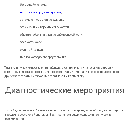
боль в районе груди;
нарушение сердечного ритма
;
затрудненное дыхание, одышка;
отек нижних и верхних конечностей;
общая слабость, снижение работоспособности;
бледность кожи;
сильный кашель;
цианоз носогубного треугольника.
Такие клинические проявления наблюдаются при многих патологиях сердца и
сердечной недостаточности. Для дифференциации дилатации левого предсердия от
других заболеваний необходимо обратиться к кардиологу.
Диагностические мероприятия
Точный диагноз может быть поставлен только после проведения обследования сердца
и сердечно-сосудистой системы. Врач назначает следующие диагностические
исследования: