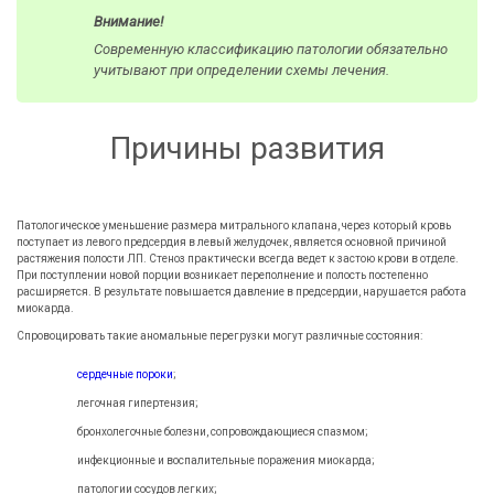
Внимание!
Современную классификацию патологии обязательно
учитывают при определении схемы лечения.
Причины развития
Патологическое уменьшение размера митрального клапана, через который кровь
поступает из левого предсердия в левый желудочек, является основной причиной
растяжения полости ЛП. Стеноз практически всегда ведет к застою крови в отделе.
При поступлении новой порции возникает переполнение и полость постепенно
расширяется. В результате повышается давление в предсердии, нарушается работа
миокарда.
Спровоцировать такие аномальные перегрузки могут различные состояния:
сердечные пороки
;
легочная гипертензия;
бронхолегочные болезни, сопровождающиеся спазмом;
инфекционные и воспалительные поражения миокарда;
патологии сосудов легких;