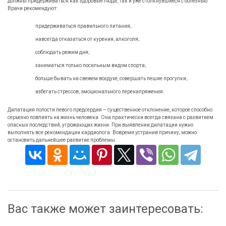
должны придерживаться как здоровые люди, так и уже столкнувшиеся с болезнью.
Врачи рекомендуют:
придерживаться правильного питания;
навсегда отказаться от курения, алкоголя;
соблюдать режим дня;
заниматься только посильным видом спорта;
больше бывать на свежем воздухе, совершать пешие прогулки;
избегать стрессов, эмоционального перенапряжения.
Дилатация полости левого предсердия – существенное отклонение, которое способно
серьезно повлиять на жизнь человека. Она практически всегда связана с развитием
опасных последствий, угрожающих жизни. При выявлении дилатации нужно
выполнять все рекомендации кардиолога. Вовремя устранив причину, можно
остановить дальнейшее развитие проблемы.
Вас также может заинтересовать: