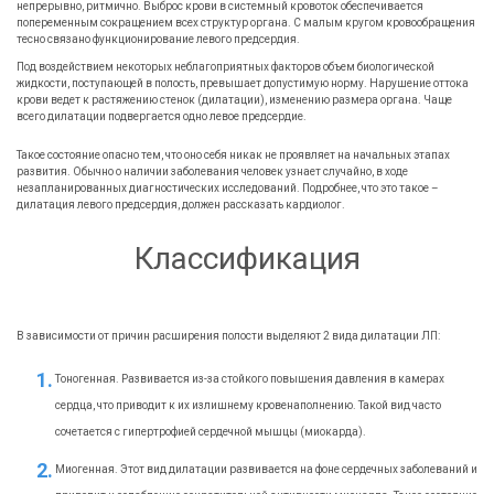
непрерывно, ритмично. Выброс крови в системный кровоток обеспечивается
попеременным сокращением всех структур органа. С малым кругом кровообращения
тесно связано функционирование левого предсердия.
Под воздействием некоторых неблагоприятных факторов объем биологической
жидкости, поступающей в полость, превышает допустимую норму. Нарушение оттока
крови ведет к растяжению стенок (дилатации), изменению размера органа. Чаще
всего дилатации подвергается одно левое предсердие.
Такое состояние опасно тем, что оно себя никак не проявляет на начальных этапах
развития. Обычно о наличии заболевания человек узнает случайно, в ходе
незапланированных диагностических исследований. Подробнее, что это такое –
дилатация левого предсердия, должен рассказать кардиолог.
Классификация
В зависимости от причин расширения полости выделяют 2 вида дилатации ЛП:
Тоногенная. Развивается из-за стойкого повышения давления в камерах
сердца, что приводит к их излишнему кровенаполнению. Такой вид часто
сочетается с гипертрофией сердечной мышцы (миокарда).
Миогенная. Этот вид дилатации развивается на фоне сердечных заболеваний и