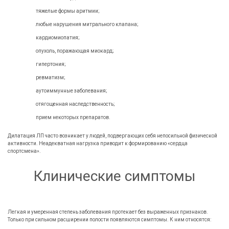
тяжелые формы аритмии;
любые нарушения митрального клапана;
кардиомиопатия;
опухоль, поражающая миокард;
гипертония;
ревматизм;
аутоиммунные заболевания;
отягощенная наследственность;
прием некоторых препаратов.
Дилатация ЛП часто возникает у людей, подвергающих себя непосильной физической
активности. Неадекватная нагрузка приводит к формированию «сердца
спортсмена».
Клинические симптомы
Легкая и умеренная степень заболевания протекает без выраженных признаков.
Только при сильном расширении полости появляются симптомы. К ним относятся: