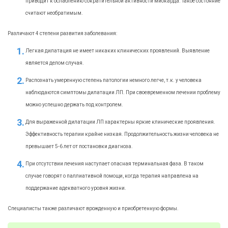
приводит к ослаблению сократительной активности миокарда. Такое состояние
считают необратимым.
Различают 4 степени развития заболевания:
Легкая дилатация не имеет никаких клинических проявлений. Выявление
является делом случая.
Распознать умеренную степень патологии немного легче, т.к. у человека
наблюдаются симптомы дилатации ЛП. При своевременном лечении проблему
можно успешно держать под контролем.
Для выраженной дилатации ЛП характерны яркие клинические проявления.
Эффективность терапии крайне низкая. Продолжительность жизни человека не
превышает 5-6 лет от постановки диагноза.
При отсутствии лечения наступает опасная терминальная фаза. В таком
случае говорят о паллиативной помощи, когда терапия направлена на
поддержание адекватного уровня жизни.
Специалисты также различают врожденную и приобретенную формы.