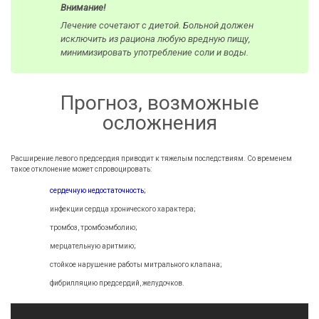
Внимание!
Лечение сочетают с диетой. Больной должен
исключить из рациона любую вредную пищу,
минимизировать употребление соли и воды.
Прогноз, возможные
осложнения
Расширение левого предсердия приводит к тяжелым последствиям. Со временем
такое отклонение может спровоцировать:
сердечную недостаточность;
инфекции сердца хронического характера;
тромбоз, тромбоэмболию;
мерцательную аритмию;
стойкое нарушение работы митрального клапана;
фибрилляцию предсердий, желудочков.