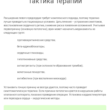
Тактика терапии
Расширение левого предсердия требует комплексного подхода, поэтому терапию
лучше проводить в стационарных условиях. Цель лечения – устранение симптомов,
восстановление сердечного ритма, снижение риска появления осложнений. Учитывая
первопричину (основную патологию), врач может назначить медикаменты из
следующих групп:
противоаритмические средства;
бета-адреноблокаторы;
сердечные гликозиды;
гипотензивные средства;
антиагреганты (при склонности образования тромбов);
мочегонные лекарства;
антибиотики (при воспалении миокарда).
Установить точную причину не всегда удается, поэтому часто проводят
симптоматическую терапию. Если причина патологии кроется в нарушении работы
клапанного аппарата, показано проведение операции. Установка кардиостимулятора
или пересадка сердца – хирургические методы.