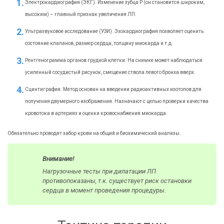
Электрокардиография (ЭКГ). Изменение зубца Р (он становится широким,
высоким) – главный признак увеличения ЛП.
Ультразвуковое исследование (УЗИ). Эхокардиография позволяет оценить
состояние клапанов, размер сердца, толщину миокарда и т.д.
Рентгенограмма органов грудной клетки. На снимке может наблюдаться
усиленный сосудистый рисунок, смещение ствола левого бронха вверх.
Сцинтиграфия. Метод основан на введении радиоактивных изотопов для
получения двумерного изображения. Назначают с целью проверки качества
кровотока в артериях и оценки кровоснабжения миокарда.
Обязательно проводят забор крови на общий и биохимический анализы.
Внимание!
Нагрузочные тесты при дилатации ЛП
противопоказаны, т.к. существует риск остановки
сердца в момент проведения процедуры.