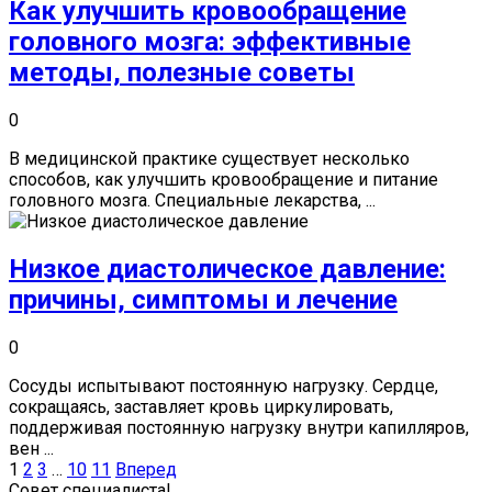
Как улучшить кровообращение
головного мозга: эффективные
методы, полезные советы
0
В медицинской практике существует несколько
способов, как улучшить кровообращение и питание
головного мозга. Специальные лекарства, ...
Низкое диастолическое давление:
причины, симптомы и лечение
0
Сосуды испытывают постоянную нагрузку. Сердце,
сокращаясь, заставляет кровь циркулировать,
поддерживая постоянную нагрузку внутри капилляров,
вен ...
Пагинация
1
2
3
…
10
11
Вперед
записей
Совет специалиста!