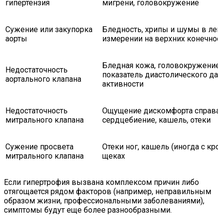
гипертензия
мигрени, головокружение
Сужение или закупорка
Бледность, хрипы и шумы в ле
аорты
измерении на верхних конечнос
Бледная кожа, головокружени
Недостаточность
показатель диастолического д
аортального клапана
активности
Недостаточность
Ощущение дискомфорта справа
митрального клапана
сердцебиение, кашель, отеки
Сужение просвета
Отеки ног, кашель (иногда с к
митрального клапана
щеках
Если гипертрофия вызвана комплексом причин либо
отягощается рядом факторов (например, неправильным
образом жизни, профессиональными заболеваниями),
симптомы будут еще более разнообразными.