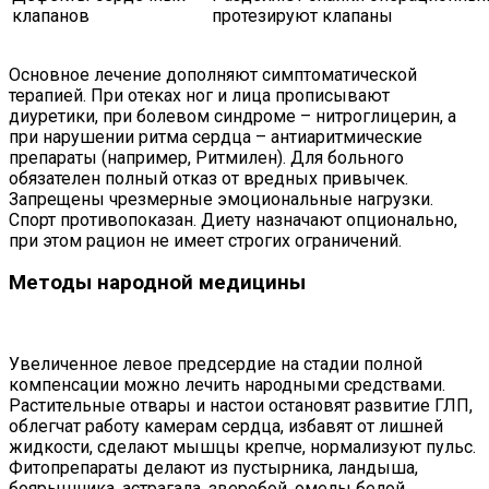
клапанов
протезируют клапаны
Основное лечение дополняют симптоматической
терапией. При отеках ног и лица прописывают
диуретики, при болевом синдроме – нитроглицерин, а
при нарушении ритма сердца – антиаритмические
препараты (например, Ритмилен). Для больного
обязателен полный отказ от вредных привычек.
Запрещены чрезмерные эмоциональные нагрузки.
Спорт противопоказан. Диету назначают опционально,
при этом рацион не имеет строгих ограничений.
Методы народной медицины
Увеличенное левое предсердие на стадии полной
компенсации можно лечить народными средствами.
Растительные отвары и настои остановят развитие ГЛП,
облегчат работу камерам сердца, избавят от лишней
жидкости, сделают мышцы крепче, нормализуют пульс.
Фитопрепараты делают из пустырника, ландыша,
боярышника, астрагала, зверобой, омелы белой,