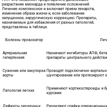
разрастание миокарда и появление осложнений.
Лечение комплексное и включает прием лекарств,
изменение образа жизни и, если заболевание
запущенное, хирургическую коррекцию. Препараты,
назначаемые для избавления от разных патологий,
представлены в таблице.
Болезнь-провокатор
Леч
Артериальная
Назначают ингибиторы АПФ, бета
гипертензия
препараты центрального действ
Сужение или закупорка
Проводят подключично-аортальн
аорты
шунтирование или протезируют о
Применяют кортикостероиды и б
Патология легких
курсами
Дефекты сердечных
Разделяют спайки операционным