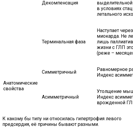
Декомпенсация
выделительной 
в условиях стац
летального исх
Наступает через
миокарда. Не л
Терминальная фаза
лишь паллиатив
жизни с ГЛП эт
(реже – месяце
Равномерное ра
Симметричный
Индекс асиммет
Анатомические
свойства
Утолщение мыш
Асимметричный
Индекс асимметр
врожденной Г
К какому бы типу ни относилась гипертрофия левого
предсердия, её причины бывают разными.