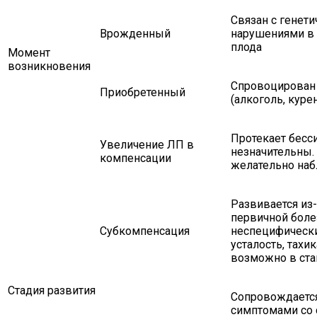
Связан с генет
Врожденный
нарушениями в 
плода
Момент
возникновения
Спровоцирован
Приобретенный
(алкоголь, куре
Протекает бесс
Увеличение ЛП в
незначительны. 
компенсации
желательно наб
Развивается из-
первичной боле
Субкомпенсация
неспецифически
усталость, тахи
возможно в ста
Стадия развития
Сопровождаетс
симптомами со 