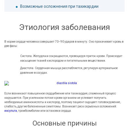
Возможные осложнения при тахикардии
Этиология заболевания
В норме сердце человека совершает 70–90 ударов в минуту. Оно прокачивает кровь в
две фазы:
Систола. Желудочки сокращаются, провоцируя приток крови. Происходит
насыщение тканей кислородом и питательными веществами.
Диастола. Сердечная мышца расслабляется, регулируя артериальное
давление в сосудах.
Если возникают повышенное сердцебиение или тахикардия, слаженный процесс
нарушается. При усиленном потоке крови организм не успевает получить
необходимые аминокислоты и кислород, поэтому пациент ощущает головокружение,
слабость, другие болезненные симптомы. Возникает риск серьезных осложнений:
инсульта
, тромбоэмболии или остановки сердца.
Основные причины