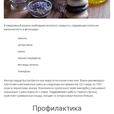
В ежедневный рацион необходимо включить продукты, содержащие полезные
аминокислоты и фитонциды:
свекла;
цитрусовые;
орехи;
черная смородина;
все виды зелени;
помидоры.
Иногда сердце быстро бьется при недостатке калия и магния. Врачи рекомендуют
приготовить витаминную смесь из следующих ингредиентов: 0,5 л меда, по 100 г
кураги, чернослива, изюма. Компоненты пропускают через мясорубку, смешивают,
принимают 3 раза в день по 1 ложке. Поддерживает работу главного органа,
укрепляет кровеносные сосуды, очищает от атеросклеротических бляшек.
Профилактика