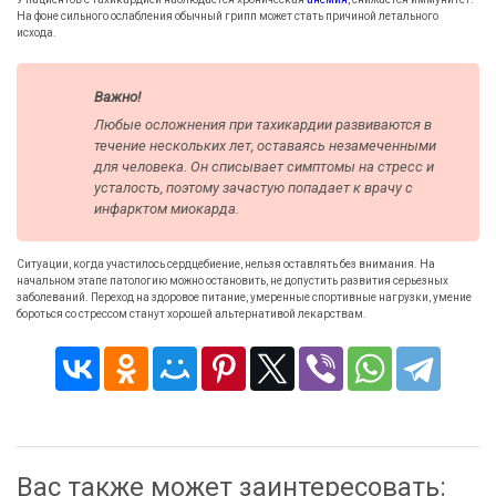
На фоне сильного ослабления обычный грипп может стать причиной летального
исхода.
Важно!
Любые осложнения при тахикардии развиваются в
течение нескольких лет, оставаясь незамеченными
для человека. Он списывает симптомы на стресс и
усталость, поэтому зачастую попадает к врачу с
инфарктом миокарда.
Ситуации, когда участилось сердцебиение, нельзя оставлять без внимания. На
начальном этапе патологию можно остановить, не допустить развития серьезных
заболеваний. Переход на здоровое питание, умеренные спортивные нагрузки, умение
бороться со стрессом станут хорошей альтернативой лекарствам.
Вас также может заинтересовать: