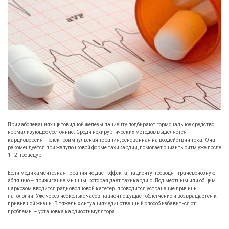
При заболеваниях щитовидной железы пациенту подбирают гормональное средство,
нормализующее состояние. Среди нехирургических методов выделяется
кардиоверсия – электроимпульсная терапия, основанная на воздействии тока. Она
рекомендуется при желудочковой форме тахикардии, помогает снизить ритм уже после
1–2 процедур.
Если медикаментозная терапия не дает эффекта, пациенту проводят трансвенозную
абляцию – прижигание мышцы, которая дает тахикардию. Под местным или общим
наркозом вводится радиоволновой катетер, проводится устранение причины
патологии. Уже через несколько часов пациент ощущает облегчение и возвращается к
привычной жизни. В тяжелых ситуациях единственный способ избавиться от
проблемы – установка кардиостимулятора.