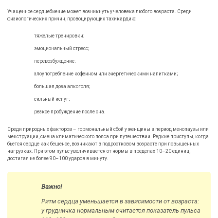
Учащенное сердцебиение может возникнуть у человека любого возраста. Среди
физиологических причин, провоцирующих тахикардию:
тяжелые тренировки;
эмоциональный стресс;
перевозбуждение;
злоупотребление кофеином или энергетическими напитками;
большая доза алкоголя;
сильный испуг;
резкое пробуждение после сна.
Среди природных факторов – гормональный сбой у женщины в период менопаузы или
менструации, смена климатического пояса при путешествии. Редкие приступы, когда
бьется сердце как бешеное, возникают в подростковом возрасте при повышенных
нагрузках. При этом пульс увеличивается от нормы в пределах 10–20 единиц,
достигая не более 90–100 ударов в минуту.
Важно!
Ритм сердца уменьшается в зависимости от возраста:
у грудничка нормальным считается показатель пульса