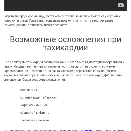
Укрепить сердечную мышцу, восстановить стабильный ритм помогают умеренные
кардионагрузки. Плавание, неспешные прогулки, занятия на велотренажере
рекомендованы пациентам любого возраста.
Возможные осложнения при
тахикардии
Если приступы тахикардии возникают чаще 1 раза в месяц, необходимо обратиться к
врачу. Сердце начинает «работать на износ», провоцируя нарушения в системе
кровообращения. Постоянная нехватка кислорода отражается на функциях всех
органов, повышает риск ишемического инсульта, инфаркта миокарда, фибрилляции
желудочков. Среди возможных осложнений:
отек легких;
острый сердечный приступ;
кардиогенный шок;
обширный инфаркт;
развитие гипотонии.
У пациентов с тахикардией наблюдается хроническая
анемия
, снижается иммунитет.