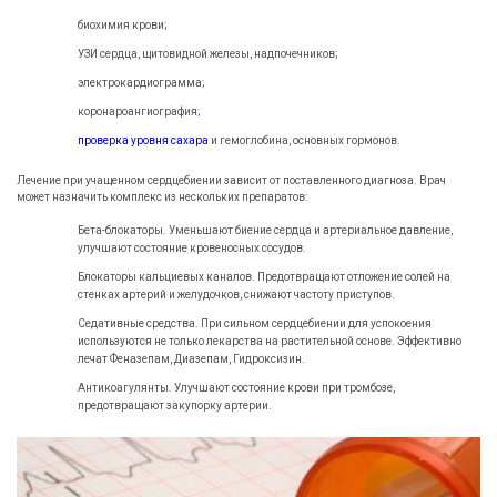
биохимия крови;
УЗИ сердца, щитовидной железы, надпочечников;
электрокардиограмма;
коронароангиография;
проверка уровня сахара
и гемоглобина, основных гормонов.
Лечение при учащенном сердцебиении зависит от поставленного диагноза. Врач
может назначить комплекс из нескольких препаратов:
Бета-блокаторы. Уменьшают биение сердца и артериальное давление,
улучшают состояние кровеносных сосудов.
Блокаторы кальциевых каналов. Предотвращают отложение солей на
стенках артерий и желудочков, снижают частоту приступов.
Седативные средства. При сильном сердцебиении для успокоения
используются не только лекарства на растительной основе. Эффективно
лечат Феназепам, Диазепам, Гидроксизин.
Антикоагулянты. Улучшают состояние крови при тромбозе,
предотвращают закупорку артерии.