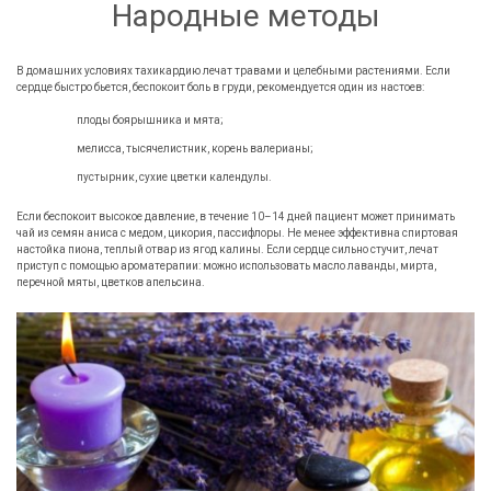
Народные методы
В домашних условиях тахикардию лечат травами и целебными растениями. Если
сердце быстро бьется, беспокоит боль в груди, рекомендуется один из настоев:
плоды боярышника и мята;
мелисса, тысячелистник, корень валерианы;
пустырник, сухие цветки календулы.
Если беспокоит высокое давление, в течение 10–14 дней пациент может принимать
чай из семян аниса с медом, цикория, пассифлоры. Не менее эффективна спиртовая
настойка пиона, теплый отвар из ягод калины. Если сердце сильно стучит, лечат
приступ с помощью ароматерапии: можно использовать масло лаванды, мирта,
перечной мяты, цветков апельсина.