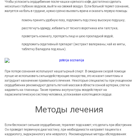
Чтобы успокоить сердцебиение после чашки крепкого кофе, достаточно сделать
несколько глубоких вздохов, выйти на свежий воздух. Если больной теряет сознание,
жалуется на боль в грудине, нужно срочно вызвать врача и оказать первую помощь:
помочь принять удобную позу, подложить под спину высокую подушку;
расстегнуть одежду, избавить от тесного воротника или галстука;
проветрить комнату, протереть лицо и шею прохладной водой;
предложить седативный препарат (экстракт валерианы, чай из мяты,
таблетку Валидола под язык).
При потере сознания используют нашатырный спирт. В ожидании скорой помощи
лучше не использовать сильнодействующие лекарства, это исказит симптомы и
затруднит назначение правильного лечения. Некоторые специалисты при учащенном
сердцебиении рекомендуют делать легкий массаж в области сонной артерии, слегка
надавить на глазницы. Такие приемы акупунктуры воздействуют на
парасимпатическую систему человека, успокаивая колотящееся сердце.
Методы лечения
Если беспокоит сильное сердцебиение, терапевт подскажет, что делать при обострении.
Он проведет первичную диагностику, при необходимости направит пациента к
кардиологу, эндокринологу или неврологу. Рекомендуемые методы обследования: