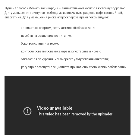
Лучший способ избежать тахикардии – внимательно относиться к своему здоровью.
Для уменьшения приступов необходимо исключить из рациона кофе, крепкий чай,
энергетики. Для уменьшения риска атеросклероза врачи рекомендуют:
заниматься спортом, вести активный образ жизни;
перейти на рациональное питание;
бороться с лишним весом;
контролировать уровень сахара и холестерина в крови;
отказаться от курения, чрезмерного употребления алкоголя;
регулярно посещать специалиста при наличии хронических заболеваний.