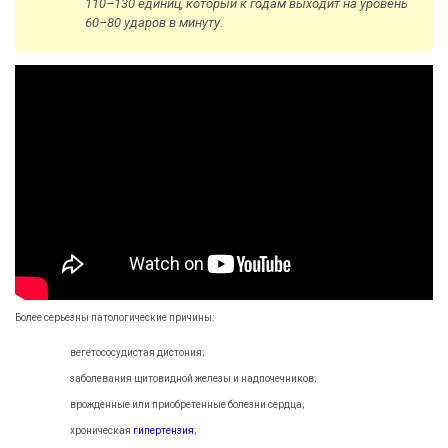
110–130 единиц, который к годам выходит на уровень
60–80 ударов в минуту.
Более серьезны патологические причины:
вегетососудистая дистония;
заболевания щитовидной железы и надпочечников;
врожденные или приобретенные болезни сердца;
хроническая
гипертензия
;