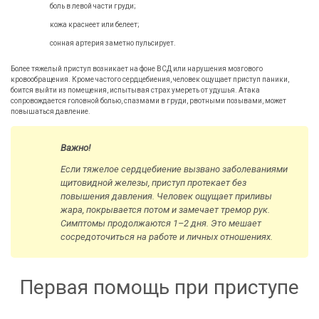
боль в левой части груди;
кожа краснеет или белеет;
сонная артерия заметно пульсирует.
Более тяжелый приступ возникает на фоне ВСД или нарушения мозгового
кровообращения. Кроме частого сердцебиения, человек ощущает приступ паники,
боится выйти из помещения, испытывая страх умереть от удушья. Атака
сопровождается головной болью, спазмами в груди, рвотными позывами, может
повышаться давление.
Важно!
Если тяжелое сердцебиение вызвано заболеваниями
щитовидной железы, приступ протекает без
повышения давления. Человек ощущает приливы
жара, покрывается потом и замечает тремор рук.
Симптомы продолжаются 1–2 дня. Это мешает
сосредоточиться на работе и личных отношениях.
Первая помощь при приступе