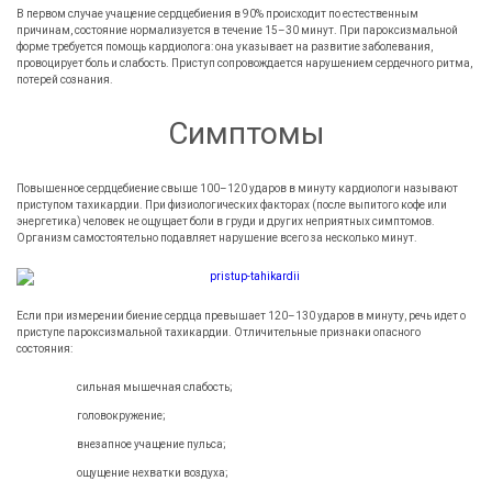
В первом случае учащение сердцебиения в 90% происходит по естественным
причинам, состояние нормализуется в течение 15–30 минут. При пароксизмальной
форме требуется помощь кардиолога: она указывает на развитие заболевания,
провоцирует боль и слабость. Приступ сопровождается нарушением сердечного ритма,
потерей сознания.
Симптомы
Повышенное сердцебиение свыше 100–120 ударов в минуту кардиологи называют
приступом тахикардии. При физиологических факторах (после выпитого кофе или
энергетика) человек не ощущает боли в груди и других неприятных симптомов.
Организм самостоятельно подавляет нарушение всего за несколько минут.
Если при измерении биение сердца превышает 120–130 ударов в минуту, речь идет о
приступе пароксизмальной тахикардии. Отличительные признаки опасного
состояния:
сильная мышечная слабость;
головокружение;
внезапное учащение пульса;
ощущение нехватки воздуха;