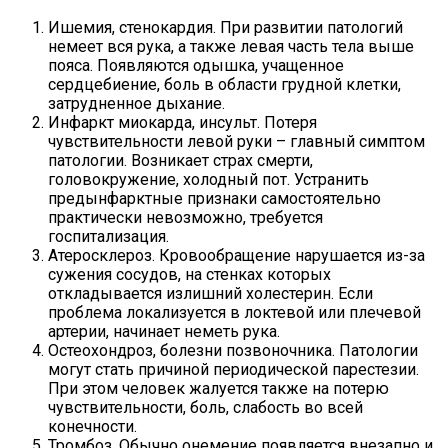
Ишемия, стенокардия. При развитии патологий
немеет вся рука, а также левая часть тела выше
пояса. Появляются одышка, учащенное
сердцебиение, боль в области грудной клетки,
затрудненное дыхание.
Инфаркт миокарда, инсульт. Потеря
чувствительности левой руки – главный симптом
патологии. Возникает страх смерти,
головокружение, холодный пот. Устранить
предынфарктные признаки самостоятельно
практически невозможно, требуется
госпитализация.
Атеросклероз. Кровообращение нарушается из-за
сужения сосудов, на стенках которых
откладывается излишний холестерин. Если
проблема локализуется в локтевой или плечевой
артерии, начинает неметь рука.
Остеохондроз, болезни позвоночника. Патологии
могут стать причиной периодической парестезии.
При этом человек жалуется также на потерю
чувствительности, боль, слабость во всей
конечности.
Тромбоз. Обычно онемение появляется внезапно и