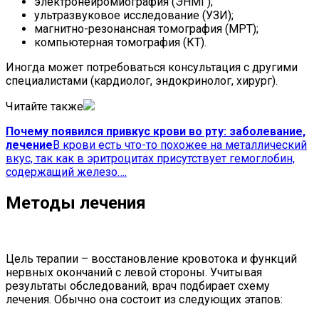
электронейромиография (ЭНМГ);
ультразвуковое исследование (УЗИ);
магнитно-резонансная томография (МРТ);
компьютерная томография (КТ).
Иногда может потребоваться консультация с другими
специалистами (кардиолог, эндокринолог, хирург).
Читайте также
Почему появился привкус крови во рту: заболевание,
лечение
В крови есть что-то похожее на металлический
вкус, так как в эритроцитах присутствует гемоглобин,
содержащий железо….
Методы лечения
Цель терапии – восстановление кровотока и функций
нервных окончаний с левой стороны. Учитывая
результаты обследований, врач подбирает схему
лечения. Обычно она состоит из следующих этапов: