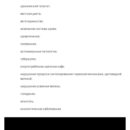
хронический гепатит;
жесткая диета;
вегетарианство;
изменение состава крови;
кровотечения;
пневмония;
аутоиммунные патологии;
туберкулез;
злоупотребление крепким кофе;
нарушение процесса синтезирования гормонов яичниками, щитовидной
железой;
нарушение усвоения железа;
голодание;
алкоголь;
онкологические заболевания.