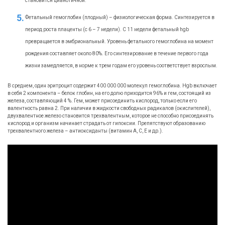
становится цианотичной.
Фетальный гемоглобин (плодный) – физиологическая форма. Синтезируется в
период роста плаценты (с 6 – 7 недели). С 11 недели фетальный hgb
превращается в эмбриональный. Уровень фетального гемоглобина на момент
рождения составляет около 80%. Его синтезирование в течение первого года
жизни замедляется, в норме к трем годам его уровень соответствует взрослым.
В среднем, один эритроцит содержит 400 000 000 молекул гемоглобина. Hgb включает
в себя 2 компонента – белок глобин, на его долю приходится 96% и гем, состоящий из
железа, составляющий 4 %. Гем, может присоединить кислород, только если его
валентность равна 2. При наличии в жидкости свободных радикалов (окислителей),
двухвалентное железо становится трехвалентным, которое не способно присоединять
кислород и организм начинает страдать от гипоксии. Препятствуют образованию
трехвалентного железа – антиоксиданты (витамин А, С, Е и др.).