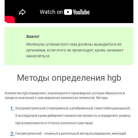
Важно!
Молекулы углекислого газа должны выводиться из
организма, если этого не происходит, кровь начинает
закисляться.
Методы определения hgb
Количество hgb определяют, анализируя его производные, которые образуются в
процессе окисления и присоединения химических элементов. Методы:
Колориметрический (гемихромный, калибровочный, гемиглобинцианидный).
К исследуемой крови добавляют химические элементы и определяют уровень
hgb в зависимости от оттенка полученного раствора.
Газометрический – сложный и длительный метод исследования, имеющий