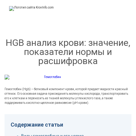
KrovInfo.com
Медицинский сайт о кровеносной системе.
HGB анализ крови: значение,
показатели нормы и
расшифровка
Гемоглобин (Hgb) – белковый компонент крови, которой придает жидкости красный
оттенок. Его основная задача присоединять молекулы кислорода, транспортировать
его к клеткам и переносить из тканей молекулы углекислого газа, а также
поддерживать кислотно-щелочное равновесие (pH крови).
Содержание статьи