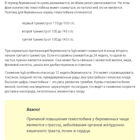
В период беременности кровь разжижается, ее объем резко увеличивается. На этом
фоне количество гемоглобина может снижаться, но патологией это не является.
Поэтому для беременных нормы гемоглобина отличаются:
первый триместр от 110 до 150 г/л;
второй триместр от 105 до 145 г/л;
третий триместр от 100 до 140 г/л;
При нормально протекающей беременности hgb может снижаться в конце второго,
начале третьего триместра. Если его уровень снижается до 24 недель, то одной из
частых причин является анемия. Она может быть связана с нехваткой железа, меди,
фолиевой кислоты, цинка или дисбактериозом и стрессом.
Снижение hgb особенно опасно до 12 недель беременности. Это может спровоцировать
токсикоз, поздний гестоз, преждевременные роды, внутриутробную гипоксию плода.
Высокие цифры гемоглобина – это риск развития тромбов. Кровь становится более
вязкой, поэтому она медленно циркулирует по сосудам, что ведет к снижению скорости
доставки кислорода, питательных элементов к плоду.
Важно!
Причиной повышения гемоглобина у беременных чаще
являются стрессы, заболевания органов желудочно-
кишечного тракта, почек и сердца.