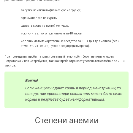
за сутки исключить физическую нагрузку;
в день анализа не курить;
сдавать кровь на пустой желудок;
исключить алкоголь, минимум за 48 часов;
не принимать лекарственные средства за 3 – 4 дня до анализа (если
отменить их нельзя, нужно предупредить врача).
При проведении пробы на гликированный гемоглобин берут венозную кровь.
Подготовка к ней не требуется, так как проба отражает уровень гемоглобина за 2 – 3
месяца.
Важно!
Если женщины сдают кровь в период менструации, то
вследствие кровопотери показатель может быть ниже
нормы и результат будет неинформативным.
Степени анемии