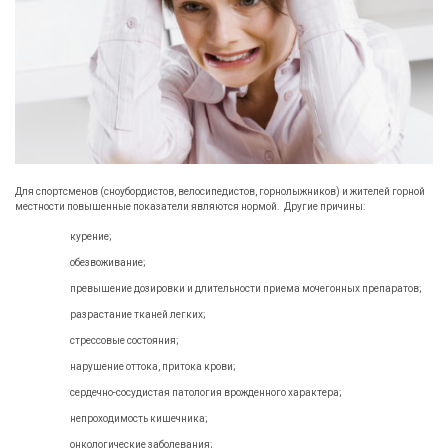
Для спортсменов (сноубордистов, велосипедистов, горнолыжников) и жителей горной
местности повышенные показатели являются нормой. Другие причины:
курение;
обезвоживание;
превышение дозировки и длительности приема мочегонных препаратов;
разрастание тканей легких;
стрессовые состояния;
нарушение оттока, притока крови;
сердечно-сосудистая патология врожденного характера;
непроходимость кишечника;
онкологические заболевания;