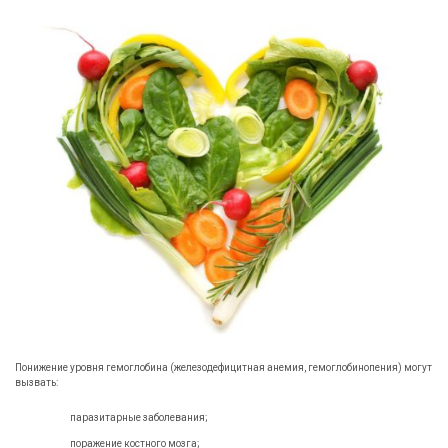
Понижение уровня гемоглобина (железодефицитная анемия, гемоглобинопения) могут
вызвать:
паразитарные заболевания;
поражение костного мозга;