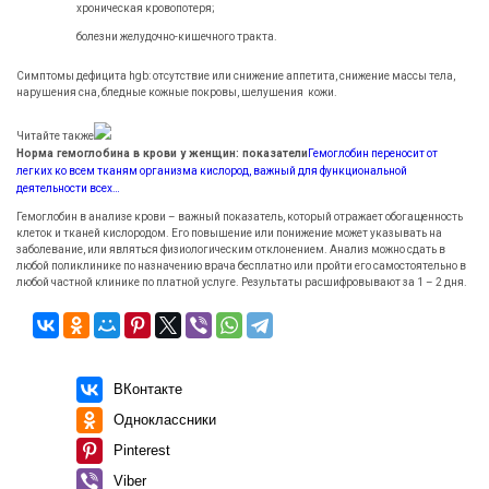
хроническая кровопотеря;
болезни желудочно-кишечного тракта.
Симптомы дефицита hgb: отсутствие или снижение аппетита, снижение массы тела,
нарушения сна, бледные кожные покровы, шелушения кожи.
Читайте также
Норма гемоглобина в крови у женщин: показатели
Гемоглобин переносит от
легких ко всем тканям организма кислород, важный для функциональной
деятельности всех…
Гемоглобин в анализе крови – важный показатель, который отражает обогащенность
клеток и тканей кислородом. Его повышение или понижение может указывать на
заболевание, или являться физиологическим отклонением. Анализ можно сдать в
любой поликлинике по назначению врача бесплатно или пройти его самостоятельно в
любой частной клинике по платной услуге. Результаты расшифровывают за 1 – 2 дня.
ВКонтакте
Одноклассники
Pinterest
Viber