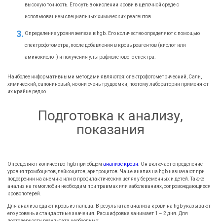
высокую точность. Его суть в окислении крови в щелочной среде с
использованием специальных химических реагентов.
Определение уровня железа в hgb. Его количество определяют с помощью
спектрофотометра, после добавления в кровь реагентов (кислот или
аминокислот) и получения ультрафиолетового спектра.
Наиболее информативными методами являются: спектрофотометрический, Сали,
химический, сапониновый, но они очень трудоемки, поэтому лаборатории применяют
их крайне редко.
Подготовка к анализу,
показания
Определяют количество hgb при общем
анализе крови
. Он включает определение
уровня тромбоцитов, лейкоцитов, эритроцитов. Чаще анализ на hgb назначают при
подозрении на анемию или в профилактических целях у беременных и детей. Также
анализ на гемоглобин необходим при травмах или заболеваниях, сопровождающихся
кровопотерей.
Для анализа сдают кровь из пальца. В результатах анализа крови на hgb указывают
его уровень и стандартные значения. Расшифровка занимает 1 – 2 дня. Для
достоверности результата необходимо: