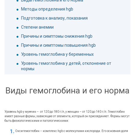
Виды гемоглобина и его норма
Методы определения hgb
Подготовка к анализу, показания
Степени анемии
Причины и симптомы снижения hgb
Причины и симптомы повышения hgb
Уровень гемоглобина у беременных
Уровень гемоглобина у детей, отклонение от
нормы
Виды гемоглобина и его норма
Уровень hgb у мужчин – от 120 до 180 г/л, у женщин – от 120 до 140 г/л. Гемоглобин
имеет разные формы, зависящие от элемента, который он присоединяет. Формы могут
быть физиологическими и патологическими:
Оксигемоглобин – комплекс hgb с молекулами кислорода. Его основная доля