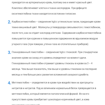
приходится на артериальную кровь, поэтому она и имеет красный цвет.
Комплекс обеспечивает клетки и ткани кислородом. При дефиците
оксигемоглобина ткани находятся в состоянии гипоксии.
Карбоксигемоглобин – соединение hgb с углекислым газом, придающее крови
темно-вишневый цвет. Молекулы углеводорода связываются с гемоглобином,
после того, как он отдает кислород клеткам. Содержание карбоксигемоглобина
повышается при курении и повышенном содержании во вдыхаемом воздухе
угарного газа (при пожарах, утечки газа из отопительных приборов).
Гликированный гемоглобин – соединение hgb с глюкозой. При стандартном
анализе крови на сахар, его уровень определяют на момент сдачи.
Гликированный гемоглобин отражает уровень глюкозы в крови за 3 – 4
месяца. Чем выше показатель, тем выше и уровень гликемии за последние
месяцы и тем больше риск развития осложнений сахарного диабета.
Метгемоглобин – определяется в крови при воздействии на эритроциты
нитритов и нитратов. Под их влиянием нормальный белок превращается в
метгемоглобин, который является патологической формой. Из-за его
присутствия кровь приобретает шоколадно-коричневый цвет, а кожа