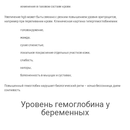
изменения в газовом составе крови.
Увеличение hgb может быть связано с резким повышением уровня эритроцитов,
например при переливании крови. Клиническая картина гипергемоглобинемии:
головокружение;
жажда;
сухие слизистые;
локальное покраснение отдельных участков кожи;
слабость;
запоры;
болезненность в мышцах и суставах;
Повышенный гемоглобин нарушает биологический ритм – ночью бессонница, днем
сонливость.
Уровень гемоглобина у
беременных