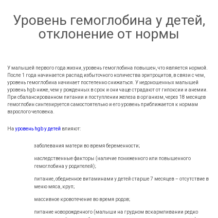
Уровень гемоглобина у детей,
отклонение от нормы
У малышей первого года жизни, уровень гемоглобина повышен, что является нормой.
После 1 года начинается распад избыточного количества эритроцитов, в связи с чем,
уровень гемоглобина начинает постепенно снижаться. У недоношенных малышей
уровень hgb ниже, чем у рожденных в срок и они чаще страдают от гипоксии и анемии.
При сбалансированном питании и поступлении железа в организм, через 18 месяцев
гемоглобин синтезируется самостоятельно и его уровень приближается к нормам
взрослого человека.
На
уровень hgb у детей
влияют:
заболевания матери во время беременности;
наследственные факторы (наличие пониженного или повышенного
гемоглобина у родителей);
питание, обедненное витаминами у детей старше 7 месяцев – отсутствие в
меню мяса, круп;
массивное кровотечение во время родов;
питание новорожденного (малыши на грудном вскармливании редко