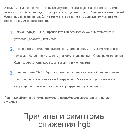
Анемия или малокровие – это снижение уровня железосодержащего белка. Анемия –
это симптом заболевания, которое привело к падению гемоглобина и самостоятельной
болезнью она не является. Если в результатах анализа hgb снижен, то указывают
степень анемического состояния:
Легкая (hgb до 90 г/л). Проявляется маловыраженной симптоматикой:
усталость, слабость, потливость.
Средняя (от 70 до 90 г/л). Умеренно выраженные симптомы: сухие кожные
покровы, постоянная усталость (при отсутствии нагрузки), аритмия, головная
боль, головокружение, одышка, трещины в уголках рта.
Тяжелая (ниже 70 г/л). Ярко выраженная клиника анемии: бледные кожные
покровы, онемение конечностей, нарушение обоняния и вкуса, изменение
структуры ногтей, выпадение волос, разрушение зубной эмали.
При тяжелой степени анемии возможны предобморочные состояния и потеря
сознания.
Причины и симптомы
снижения hgb