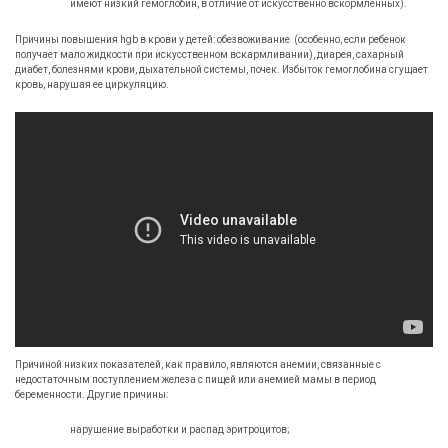
имеют низкий гемоглобин, в отличие от искусственно вскормленных).
Причины повышения hgb в крови у детей: обезвоживание (особенно, если ребенок
получает мало жидкости при искусственном вскармливании), диарея, сахарный
диабет, болезнями крови, дыхательной системы, почек. Избыток гемоглобина сгущает
кровь, нарушая ее циркуляцию.
Причиной низких показателей, как правило, являются анемии, связанные с
недостаточным поступлением железа с пищей или анемией мамы в период
беременности. Другие причины:
нарушение выработки и распад эритроцитов;