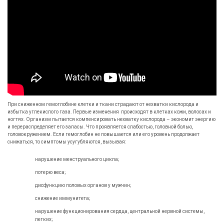
При сниженном гемоглобине клетки и ткани страдают от нехватки кислорода и
избытка углекислого газа. Первые изменения происходят в клетках кожи, волосах и
ногтях. Организм пытается компенсировать нехватку кислорода – экономит энергию
и перераспределяет его запасы. Что проявляется слабостью, головной болью,
головокружением. Если гемоглобин не повышается или его уровень продолжает
снижаться, то симптомы усугубляются, вызывая:
нарушение менструального цикла;
потерю веса;
дисфункцию половых органов у мужчин;
снижение иммунитета;
нарушение функционирования сердца, центральной нервной системы,
легких;