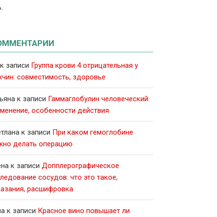
.
ОММЕНТАРИИ
к записи
Группа крови 4 отрицательная у
чин: совместимость, здоровье
ьяна
к записи
Гаммаглобулин человеческий:
менение, особенности действия
тлана
к записи
При каком гемоглобине
жно делать операцию
ена
к записи
Допплерографическое
ледование сосудов: что это такое,
азания, расшифровка
на
к записи
Красное вино повышает ли