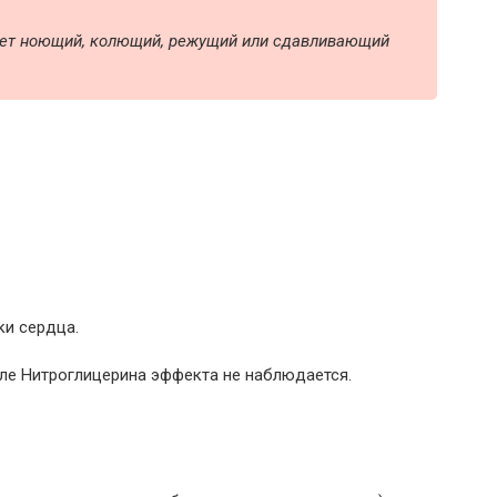
еет ноющий, колющий, режущий или сдавливающий
ки сердца.
ле Нитроглицерина эффекта не наблюдается.