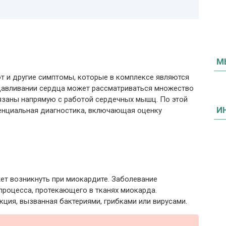
М
ют и другие симптомы, которые в комплексе являются
давливании сердца может рассматриваться множество
вязаны напрямую с работой сердечных мышц. По этой
И
енциальная диагностика, включающая оценку
ет возникнуть при миокардите. Заболевание
процесса, протекающего в тканях миокарда.
ия, вызванная бактериями, грибками или вирусами.