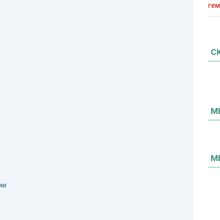
гем
С
М
М
ии