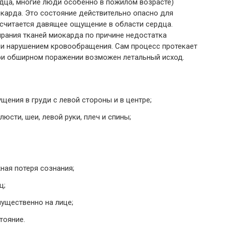
дца, многие люди особенно в пожилом возрасте)
окарда. Это состояние действительно опасно для
 считается давящее ощущение в области сердца.
ирания тканей миокарда по причине недостатка
 и нарушением кровообращения. Сам процесс протекает
При обширном поражении возможен летальный исход.
ения в груди с левой стороны и в центре;
юсти, шеи, левой руки, плеч и спины;
ная потеря сознания;
ц;
ущественно на лице;
тояние.