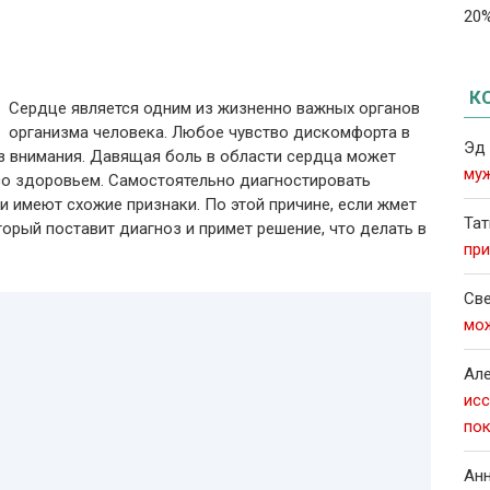
20%
К
Сердце является одним из жизненно важных органов
организма человека. Любое чувство дискомфорта в
Эд
з внимания. Давящая боль в области сердца может
муж
со здоровьем. Самостоятельно диагностировать
и имеют схожие признаки.
По этой причине, если жмет
Тат
торый поставит диагноз и примет решение, что делать в
при
Све
мо
Ал
исс
пок
Ан