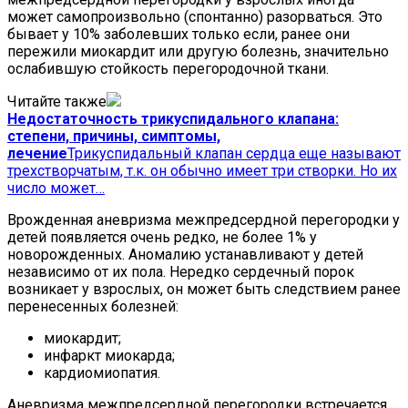
может самопроизвольно (спонтанно) разорваться. Это
бывает у 10% заболевших только если, ранее они
пережили миокардит или другую болезнь, значительно
ослабившую стойкость перегородочной ткани.
Читайте также
Недостаточность трикуспидального клапана:
степени, причины, симптомы,
лечение
Трикуспидальный клапан сердца еще называют
трехстворчатым, т.к. он обычно имеет три створки. Но их
число может…
Врожденная аневризма межпредсердной перегородки у
детей появляется очень редко, не более 1% у
новорожденных. Аномалию устанавливают у детей
независимо от их пола. Нередко сердечный порок
возникает у взрослых, он может быть следствием ранее
перенесенных болезней:
миокардит;
инфаркт миокарда;
кардиомиопатия.
Аневризма межпредсердной перегородки встречается