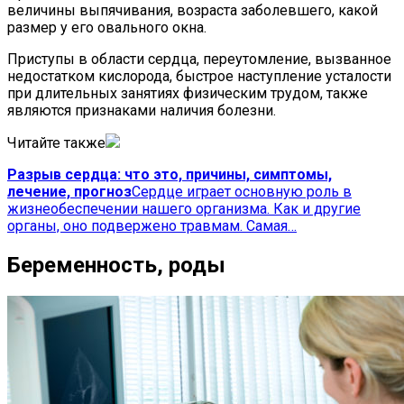
величины выпячивания, возраста заболевшего, какой
размер у его овального окна.
Приступы в области сердца, переутомление, вызванное
недостатком кислорода, быстрое наступление усталости
при длительных занятиях физическим трудом, также
являются признаками наличия болезни.
Читайте также
Разрыв сердца: что это, причины, симптомы,
лечение, прогноз
Сердце играет основную роль в
жизнеобеспечении нашего организма. Как и другие
органы, оно подвержено травмам. Самая…
Беременность, роды