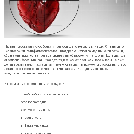
Нельзя предсказать исход болезни только лишь по возрасту или полу. Он зависит от
целой совокупности факторов: состояния здоровья, качества медицинской помощи,
образа жизни, качества препаратов, времени обнаружения патологии. Если удалось
определить болезнь на ранних задатках, в основном прогнозы положительные. Чем
дольше развивается тахиаритмия, тем хуже варианты возможного исхода вплоть до
летального. Перенесенные инфаркты миокарда или кардиoмиoпатия сильно
ухудшают положение пациента.
Из возможных осложнений можно выделить:
тромбоэмболия артерии легкого;
остановка сердца;
аритмогенный шок;
инвалидность;
инфаркт миокарда;
ишемический инсульт;