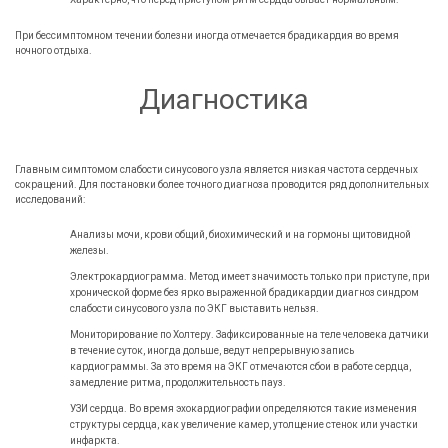
При бессимптомном течении болезни иногда отмечается брадикардия во время
ночного отдыха.
Диагностика
Главным симптомом слабости синусового узла является низкая частота сердечных
сокращений. Для постановки более точного диагноза проводится ряд дополнительных
исследований:
Анализы мочи, крови общий, биохимический и на гормоны щитовидной
железы.
Электрокардиограмма. Метод имеет значимость только при приступе, при
хронической форме без ярко выраженной брадикардии диагноз синдром
слабости синусового узла по ЭКГ выставить нельзя.
Мониторирование по Холтеру. Зафиксированные на теле человека датчики
в течение суток, иногда дольше, ведут непрерывную запись
кардиограммы. За это время на ЭКГ отмечаются сбои в работе сердца,
замедление ритма, продолжительность пауз.
УЗИ сердца. Во время эхокардиографии определяются такие изменения
структуры сердца, как увеличение камер, утолщение стенок или участки
инфаркта.