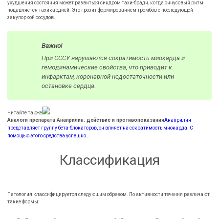
ухудшения состояния может развиться синдром тахи-бради, когда синусовый ритм
подавляется тахикардией. Это грозит формированием тромбов с последующей
закупоркой сосудов.
Важно!
При СССУ нарушаются сократимость миокарда и
гемодинамические свойства, что приводит к
инфарктам, коронарной недостаточности или
остановке сердца.
Читайте также
Аналоги препарата Анаприлин: действие и противопоказания
Анаприлин
представляет группу бета-блокаторов, он влияет на сократимость миокарда. С
помощью этого средства успешно…
Классификация
Патология классифицируется следующим образом. По активности течения различают
такие формы: