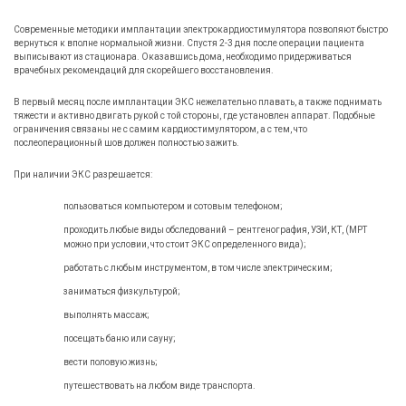
Современные методики имплантации электрокардиостимулятора позволяют быстро
вернуться к вполне нормальной жизни. Спустя 2-3 дня после операции пациента
выписывают из стационара. Оказавшись дома, необходимо придерживаться
врачебных рекомендаций для скорейшего восстановления.
В первый месяц после имплантации ЭКС нежелательно плавать, а также поднимать
тяжести и активно двигать рукой с той стороны, где установлен аппарат. Подобные
ограничения связаны не с самим кардиостимулятором, а с тем, что
послеоперационный шов должен полностью зажить.
При наличии ЭКС разрешается:
пользоваться компьютером и сотовым телефоном;
проходить любые виды обследований – рентгенография, УЗИ, КТ, (МРТ
можно при условии, что стоит ЭКС определенного вида);
работать с любым инструментом, в том числе электрическим;
заниматься физкультурой;
выполнять массаж;
посещать баню или сауну;
вести половую жизнь;
путешествовать на любом виде транспорта.