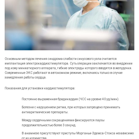
Основным методом лечения синдрома слабости синусового узла считается
имплантация электрокардиостимулятора. Суть операции заключается во внедрении
под кожу миниатюрного аппарата, гибкие электроды которого вводятся в желудочки.
Современные ЭКС работают в автономном режиме, включаясь только в случае
замедления работы сердца.
Показания для установки кардиостимулятора:
Постоянно выраженная брадикардия (ЧСС на уровне 40 уд/мин).
Болезни с нарушением ритма, при которых запрещено принимать
антиаритмические препараты.
Между сердечными сокращениями фиксируются паузы
продолжительностью более 3 секунд.
В анамнезе присутствуют приступы Морганьи-Эдемса-Стокса независимо
от их количества.