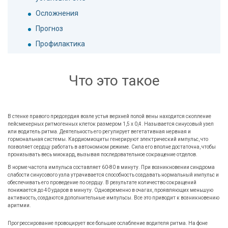
Осложнения
Прогноз
Профилактика
Что это такое
В стенке правого предсердия возле устья верхней полой вены находится скопление
пейсмекерных ритмогенных клеток размером 1,5 х 0,4. Называется синусовый узел
или водитель ритма. Деятельность его регулирует вегетативная нервная и
гормональная системы. Кардиомиоциты генерируют электрический импульс, что
позволяет сердцу работать в автономном режиме. Сила его вполне достаточна, чтобы
пронизывать весь миокард, вызывая последовательное сокращение отделов.
В норме частота импульса составляет 60-80 в минуту. При возникновении синдрома
слабости синусового узла утрачивается способность создавать нормальный импульс и
обеспечивать его проведение по сердцу. В результате количество сокращений
понижается до 40 ударов в минуту. Одновременно в очагах, проявляющих меньшую
активность, создаются дополнительные импульсы. Все это приводит к возникновению
аритмии.
Прогрессирование провоцирует все большее ослабление водителя ритма. На фоне