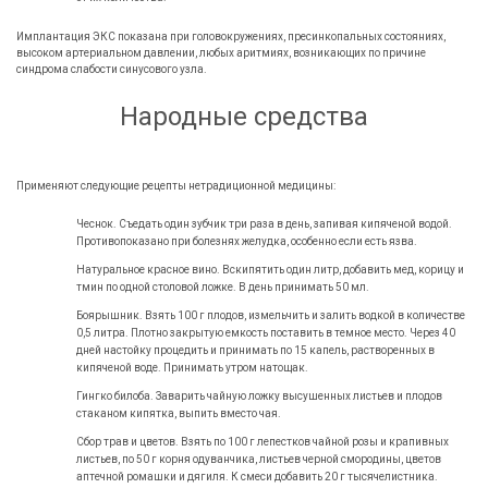
Имплантация ЭКС показана при головокружениях, пресинкопальных состояниях,
высоком артериальном давлении, любых аритмиях, возникающих по причине
синдрома слабости синусового узла.
Народные средства
Применяют следующие рецепты нетрадиционной медицины:
Чеснок. Съедать один зубчик три раза в день, запивая кипяченой водой.
Противопоказано при болезнях желудка, особенно если есть язва.
Натуральное красное вино. Вскипятить один литр, добавить мед, корицу и
тмин по одной столовой ложке. В день принимать 50 мл.
Боярышник. Взять 100 г плодов, измельчить и залить водкой в количестве
0,5 литра. Плотно закрытую емкость поставить в темное место. Через 40
дней настойку процедить и принимать по 15 капель, растворенных в
кипяченой воде. Принимать утром натощак.
Гингко билоба. Заварить чайную ложку высушенных листьев и плодов
стаканом кипятка, выпить вместо чая.
Сбор трав и цветов. Взять по 100 г лепестков чайной розы и крапивных
листьев, по 50 г корня одуванчика, листьев черной смородины, цветов
аптечной ромашки и дягиля. К смеси добавить 20 г тысячелистника.