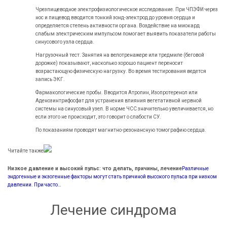
Чрезпищеводное электрофизиологическое исследование. При ЧПЭФИ через
нос и пищевод вводится тонкий зонд-электрод до уровня сердца и
определяется степень активности органа. Воздействие на миокард
слабым электрическим импульсом помогает выявить показатели работы
синусового узла сердца.
Нагрузочный тест. Занятия на велотренажере или тредмиле (беговой
дорожке) показывают, насколько хорошо пациент переносит
возрастающую физическую нагрузку. Во время тестирования ведется
запись ЭКГ.
Фармакологические пробы. Вводится Атропин, Изопротеренол или
Аденозинтрифосфат для устранения влияния вегетативной нервной
системы на синусовый узел. В норме ЧСС значительно увеличивается, но
если этого не происходит, это говорит о слабости СУ.
По показаниям проводят магнитно-резонансную томографию сердца.
Читайте также
Низкое давление и высокий пульс: что делать, причины, лечение
Различные
эндогенные и экзогенные факторы могут стать причиной высокого пульса при низком
давлении. При часто…
Лечение синдрома