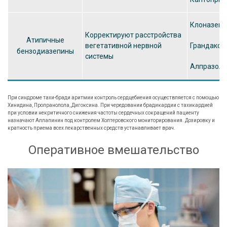
Клоназеп
Корректируют расстройства
Атипичные
вегетативной нервной
Грандакси
бензодиазепины
системы
Алпразол
При синдроме тахи-бради аритмии контроль сердцебиения осуществляется с помощью
Хинидина, Пропранолола, Дигоксина. При чередовании брадикардии с тахикардией
при условии некритичного снижения частоты сердечных сокращений пациенту
назначают Аллапинин под контролем Холтеровского мониторирования. Дозировку и
кратность приема всех лекарственных средств устанавливает врач.
Оперативное вмешательство