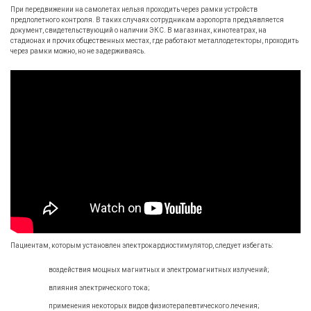
При передвижении на самолетах нельзя проходить через рамки устройств
предполетного контроля. В таких случаях сотрудникам аэропорта предъявляется
документ, свидетельствующий о наличии ЭКС. В магазинах, кинотеатрах, на
стадионах и прочих общественных местах, где работают металлодетекторы, проходить
через рамки можно, но не задерживаясь.
Пациентам, которым установлен электрокардиостимулятор, следует избегать:
воздействия мощных магнитных и электромагнитных излучений;
влияния электрического тока;
применения некоторых видов физиотерапевтического лечения;