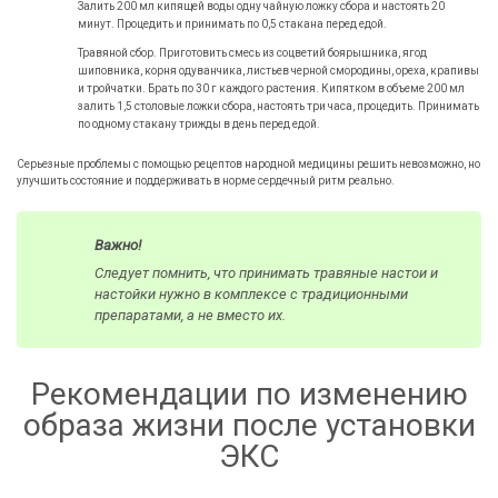
Залить 200 мл кипящей воды одну чайную ложку сбора и настоять 20
минут. Процедить и принимать по 0,5 стакана перед едой.
Травяной сбор. Приготовить смесь из соцветий боярышника, ягод
шиповника, корня одуванчика, листьев черной смородины, ореха, крапивы
и тройчатки. Брать по 30 г каждого растения. Кипятком в объеме 200 мл
залить 1,5 столовые ложки сбора, настоять три часа, процедить. Принимать
по одному стакану трижды в день перед едой.
Серьезные проблемы с помощью рецептов народной медицины решить невозможно, но
улучшить состояние и поддерживать в норме сердечный ритм реально.
Важно!
Следует помнить, что принимать травяные настои и
настойки нужно в комплексе с традиционными
препаратами, а не вместо их.
Рекомендации по изменению
образа жизни после установки
ЭКС