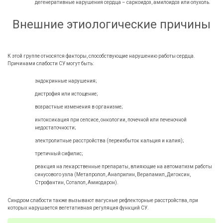
дегенеративные нарушения сердца – саркоидоз, амилоидоз или опухоль.
Внешние этиологические причины
К этой группе относятся факторы, способствующие нарушению работы сердца.
Причинами слабости СУ могут быть:
эндокринные нарушения;
дистрофия или истощение;
возрастные изменения в организме;
интоксикация при сепсисе, онкологии, почечной или печеночной
недостаточности;
электролитные расстройства (переизбыток кальция и калия);
третичный сифилис;
реакция на лекарственные препараты, влияющие на автоматизм работы
синусового узла (Метапролол, Анаприлин, Верапамил, Дигоксин,
Строфантин, Соталол, Амиодарон).
Синдром слабости также вызывают вагусные рефлекторные расстройства, при
которых нарушается вегетативная регуляция функций СУ.