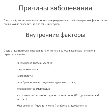
Причины заболевания
Синусный узел теряет свою активность в результате воздействия разных факторов, но
все их можно разделить на две большие группы.
Внутренние факторы
Сюда относится органическая патология, из-за которой возникают изменения
структуры клеток:
ишемическая болезнь сердца;
кардиомиопатии;
миокардиты;
приобретенные и врожденные сердечные пороки;
операции и травмы сердца;
системные заболевания соединительной ткани (СКВ, ревматоидный
артрит);
беспричинная (идиопатическая) слабость синусового узла;