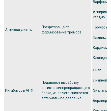
Варфарин
Аспирин-
кардио
Предотвращают
Тромбо Ас
Антикоагулянты
формирование тромбов
Плавикс
Кардиома
Клопидогр
Энап
Лизинопри
Подавляют выработку
ангиотензинпревращающего
Ингибиторы АПФ
Эналапри
белка, из-за чего снижается
артериальное давление
Берлиприл
Каптоприл