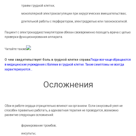
травм грудной клетки;
монополярной электрокоагуляции при хирургических вмешательствах;
длительной работы с перфоратором, электродрелью или газонокосилкой.
Пациент с электрокардиостимулятором обязан своевременно посещать врача с целью
проверки функционирования аппарата.
Читайте также
О чем свидетельствует боль в грудной клетке справа
Люди все чаще обращаются
в медицинские учреждения с болями в грудной клетке. Такие симптомы не всегда
характеризуются…
Осложнения
Сбои в работе сердца отрицательно влияют на организм. Если синусовый узел не
способен правильно работать, а адекватная терапия не проводится, возможно
развитие следующих осложнений:
формирование тромбов;
инсульты;