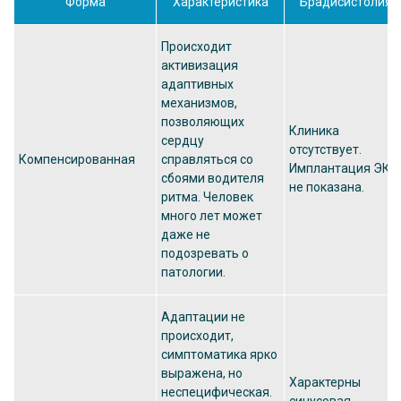
Форма
Характеристика
Брадисистолия
Происходит
активизация
адаптивных
механизмов,
позволяющих
Клиника
сердцу
отсутствует.
Компенсированная
справляться со
Имплантация ЭКС
сбоями водителя
не показана.
ритма. Человек
много лет может
даже не
подозревать о
патологии.
Адаптации не
происходит,
симптоматика ярко
выражена, но
Характерны
неспецифическая.