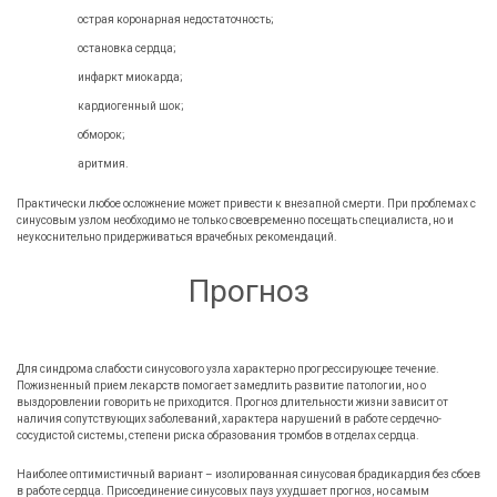
острая коронарная недостаточность;
остановка сердца;
инфаркт миокарда;
кардиогенный шок;
обморок;
аритмия.
Практически любое осложнение может привести к внезапной смерти. При проблемах с
синусовым узлом необходимо не только своевременно посещать специалиста, но и
неукоснительно придерживаться врачебных рекомендаций.
Прогноз
Для синдрома слабости синусового узла характерно прогрессирующее течение.
Пожизненный прием лекарств помогает замедлить развитие патологии, но о
выздоровлении говорить не приходится. Прогноз длительности жизни зависит от
наличия сопутствующих заболеваний, характера нарушений в работе сердечно-
сосудистой системы, степени риска образования тромбов в отделах сердца.
Наиболее оптимистичный вариант – изолированная синусовая брадикардия без сбоев
в работе сердца. Присоединение синусовых пауз ухудшает прогноз, но самым