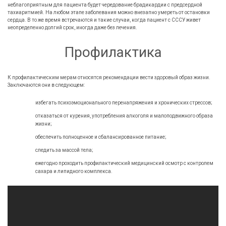
неблагоприятным для пациента будет чередование брадикардии с предсердной
тахиаритмией. На любом этапе заболевания можно внезапно умереть от остановки
сердца. В то же время встречаются и такие случаи, когда пациент с СССУ живет
неопределенно долгий срок, иногда даже без лечения.
Профилактика
К профилактическим мерам относятся рекомендации вести здоровый образ жизни.
Заключаются они в следующем:
избегать психоэмоционального перенапряжения и хронических стрессов;
отказаться от курения, употребления алкоголя и малоподвижного образа
жизни;
обеспечить полноценное и сбалансированное питание;
следить за массой тела;
ежегодно проходить профилактический медицинский осмотр с контролем
сахара и липидного комплекса.