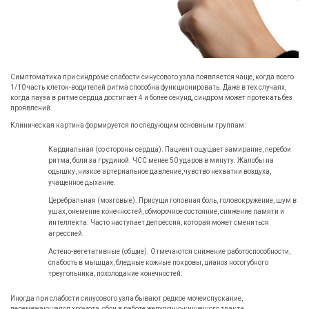
Симптоматика при синдроме слабости синусового узла появляется чаще, когда всего
1/10 часть клеток-водителей ритма способна функционировать. Даже в тех случаях,
когда пауза в ритме сердца достигает 4 и более секунд, синдром может протекать без
проявлений.
Клиническая картина формируется по следующим основным группам:
Кардиальная (со стороны сердца). Пациент ощущает замирание, перебои
ритма, боли за грудиной. ЧСС менее 50 ударов в минуту. Жалобы на
одышку, низкое артериальное давление, чувство нехватки воздуха,
учащенное дыхание.
Церебральная (мозговые). Присущи головная боль, головокружение, шум в
ушах, онемение конечностей, обморочное состояние, снижение памяти и
интеллекта. Часто наступает депрессия, которая может смениться
агрессией.
Астено-вегетативные (общие). Отмечаются снижение работоспособности,
слабость в мышцах, бледные кожные покровы, цианоз носогубного
треугольника, похолодание конечностей.
Иногда при слабости синусового узла бывают редкое мочеиспускание,
перемежающаяся хромота, сбои в работе желудочно-кишечного тракта.