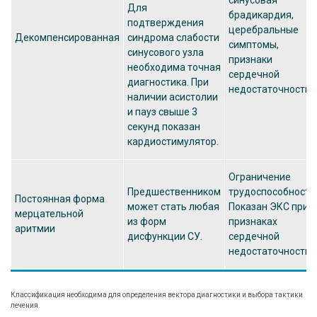
синусовая
Для
брадикардия,
подтверждения
церебральные
Декомпенсированная
синдрома слабости
симптомы,
синусового узла
признаки
необходима точная
сердечной
диагностика. При
недостаточности.
наличии асистолии
и пауз свыше 3
секунд показан
кардиостимулятор.
Ограничение
Предшественником
трудоспособности
Постоянная форма
может стать любая
Показан ЭКС при
мерцательной
из форм
признаках
аритмии
дисфункции СУ.
сердечной
недостаточности.
Классификация необходима для определения вектора диагностики и выбора тактики
лечения.