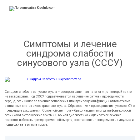
KrovInfo.com
Медицинский сайт о кровеносной системе.
Симптомы и лечение
синдрома слабости
синусового узла (СССУ)
Синдром слабости синусового узла – распространенная патология, от которой никто
не застрахован. Под СССУ подразумевается нарушение ритма и проводимости
сердца, возникшее по причине ослабления или прекращения функции автоматизма
атипичных клеток синоатриального узла. Образование и проведение импульса от СУ в
предсердие ухудшается. Основной симптом – брадикардия, иногда на фоне которой
возникают эктопические аритмии. Точная диагностика и адекватное лечение
позволят избежать преждевременной смерти, восстановить проводимость импульса и
поддерживать ритм в норме.