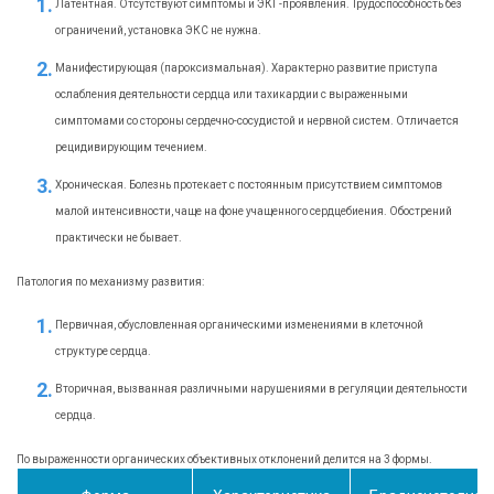
Латентная. Отсутствуют симптомы и ЭКГ-проявления. Трудоспособность без
ограничений, установка ЭКС не нужна.
Манифестирующая (пароксизмальная). Характерно развитие приступа
ослабления деятельности сердца или тахикардии с выраженными
симптомами со стороны сердечно-сосудистой и нервной систем. Отличается
рецидивирующим течением.
Хроническая. Болезнь протекает с постоянным присутствием симптомов
малой интенсивности, чаще на фоне учащенного сердцебиения. Обострений
практически не бывает.
Патология по механизму развития:
Первичная, обусловленная органическими изменениями в клеточной
структуре сердца.
Вторичная, вызванная различными нарушениями в регуляции деятельности
сердца.
По выраженности органических объективных отклонений делится на 3 формы.