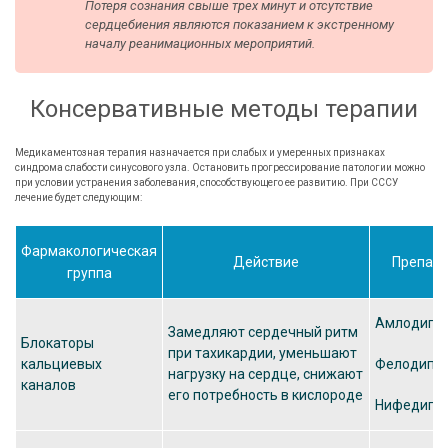
Потеря сознания свыше трех минут и отсутствие
сердцебиения являются показанием к экстренному
началу реанимационных мероприятий.
Консервативные методы терапии
Медикаментозная терапия назначается при слабых и умеренных признаках
синдрома слабости синусового узла. Остановить прогрессирование патологии можно
при условии устранения заболевания, способствующего ее развитию. При СССУ
лечение будет следующим:
Фармакологическая
Действие
Препара
группа
Амлодипи
Замедляют сердечный ритм
Блокаторы
при тахикардии, уменьшают
кальциевых
Фелодипи
нагрузку на сердце, снижают
каналов
его потребность в кислороде
Нифедипи