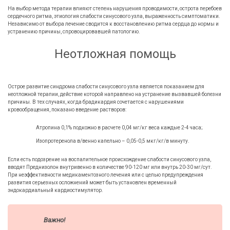
На выбор метода терапии влияют степень нарушения проводимости, острота перебоев
сердечного ритма, этиология слабости синусового узла, выраженность симптоматики.
Независимо от выбора лечение сводится к восстановлению ритма сердца до нормы и
устранению причины, спровоцировавшей патологию.
Неотложная помощь
Острое развитие синдрома слабости синусового узла является показанием для
неотложной терапии, действие которой направлено на устранение вызвавшей болезни
причины. В тех случаях, когда брадикардия сочетается с нарушениями
кровообращения, показано введение растворов:
Атропина 0,1% подкожно в расчете 0,04 мг/кг веса каждые 2-4 часа;
Изопротеренола в/венно капельно – 0,05-0,5 мкг/кг/в минуту.
Если есть подозрение на воспалительное происхождение слабости синусового узла,
вводят Преднизолон внутривенно в количестве 90-120 мг или внутрь 20-30 мг/сут.
При неэффективности медикаментозного лечения или с целью предупреждения
развития серьезных осложнений может быть установлен временный
эндокардиальный кардиостимулятор.
Важно!