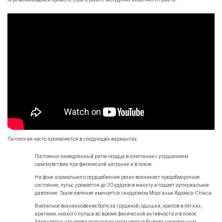
Патология часто проявляется в следующих вариантах:
Постоянно замедленный ритм сердца в сочетании с ухудшением
самочувствия при физической нагрузке и в покое.
На фоне нормального сердцебиения резко возникает предобморочное
состояние, пульс урежается до 30 ударов в минуту и падает артериальное
давление. Такое явление именуется синдромом Морганьи-Адамса-Стокса.
Внезапное возникновение боли за грудиной, одышки, хрипов в легких,
аритмии, низкого пульса во время физической активности и в покое.
Характерно, что перед приступом ритм сердца бывает нормальным.