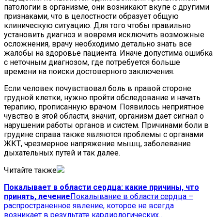
патологии в организме, они возникают вкупе с другими
признаками, что в целостности образует общую
клиническую ситуацию. Для того чтобы правильно
установить диагноз и вовремя исключить возможные
осложнения, врачу необходимо детально знать все
жалобы на здоровье пациента. Иначе допустима ошибка
с неточным диагнозом, где потребуется больше
времени на поиски достоверного заключения.
Если человек почувствовал боль в правой стороне
грудной клетки, нужно пройти обследование и начать
терапию, прописанную врачом. Появилось неприятное
чувство в этой области, значит, организм дает сигнал о
нарушении работы органов и систем. Причинами боли в
грудине справа также являются проблемы с органами
ЖКТ, чрезмерное напряжение мышц, заболевание
дыхательных путей и так далее.
Читайте также
Покалывает в области сердца: какие причины, что
принять, лечение
Покалывание в области сердца –
распространенное явление, которое не всегда
возникает в результате кардиологических…