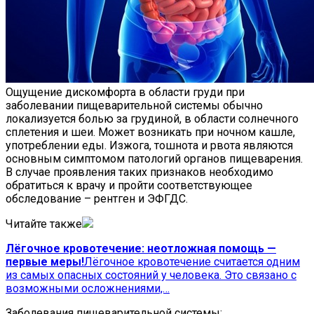
Ощущение дискомфорта в области груди при
заболевании пищеварительной системы обычно
локализуется болью за грудиной, в области солнечного
сплетения и шеи. Может возникать при ночном кашле,
употреблении еды. Изжога, тошнота и рвота являются
основным симптомом патологий органов пищеварения.
В случае проявления таких признаков необходимо
обратиться к врачу и пройти соответствующее
обследование – рентген и ЭФГДС.
Читайте также
Лёгочное кровотечение: неотложная помощь —
первые меры!
Лёгочное кровотечение считается одним
из самых опасных состояний у человека. Это связано с
возможными осложнениями,…
Заболевания пищеварительной системы: