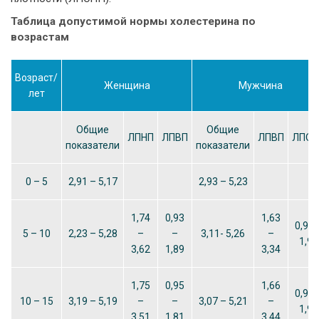
Таблица допустимой нормы холестерина по
возрастам
Возраст/
Женщина
Мужчина
лет
Общие
Общие
ЛПНП
ЛПВП
ЛПВП
ЛПОН
показатели
показатели
0 – 5
2,91 – 5,17
2,93 – 5,23
1,74
0,93
1,63
0,98 
5 – 10
2,23 – 5,28
–
–
3,11- 5,26
–
1,94
3,62
1,89
3,34
1,75
0,95
1,66
0,96 
10 – 15
3,19 – 5,19
–
–
3,07 – 5,21
–
1,91
3,51
1,81
3,44