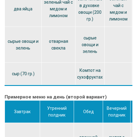
зеленый чай с
в духовке
чай с
два яйца
медом и
овощи (200
медом и
лимоном
гр.)
лимоном
сырые
сырые овощи и
отварная
овощи и
зелень
свекла
зелень
Компот на
сыр (70 гр.)
сухофруктах
Примерное меню на день (второй вариант)
Утренний
Вечерний
Завтрак
Обед
полдник
полдник
т