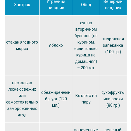
Утренний
Вечерний
Завтрак
Обед
полдник
полдник
суп на
вторичном
бульоне (не
г
творожная
стакан ягодного
курином,
яблоко
запеканка
морса
если только
(100 гр.)
курица не
домашняя)
– 200 мл.
несколько
ложек свежих
обезжиренный
сухофрукты
или
Котлета на
йогурт (120
или орехи
м
самостоятельно
пару
мл.)
(80 гр.)
замороженных
ягод
запеченные
зеленый