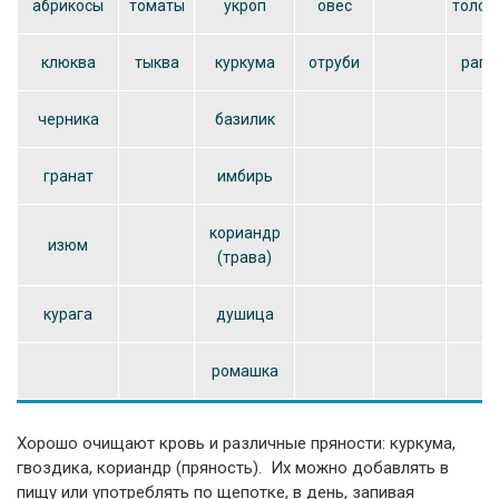
абрикосы
томаты
укроп
овес
толок
клюква
тыква
куркума
отруби
рапс
черника
базилик
гранат
имбирь
кориандр
изюм
(трава)
курага
душица
ромашка
Хорошо очищают кровь и различные пряности: куркума,
гвоздика, кориандр (пряность). Их можно добавлять в
пищу или употреблять по щепотке, в день, запивая