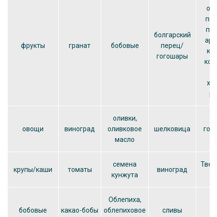
ол
пше
пал
болгарский
ара
фрукты
гранат
бобовые
перец/
ко
гогошары
кон
с
хл
ра
оливки,
овощи
виноград
оливковое
шелковица
гов
масло
семена
Твер
крупы/каши
томаты
виноград
кунжута
Облепиха,
бобовые
какао-бобы
облепиховое
сливы
ш