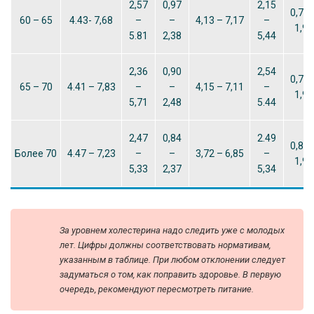
2,57
0,97
2,15
0,78 
60 – 65
4.43- 7,68
–
–
4,13 – 7,17
–
1,91
5.81
2,38
5,44
2,36
0,90
2,54
0,78 
65 – 70
4.41 – 7,83
–
–
4,15 – 7,11
–
1,94
5,71
2,48
5.44
2,47
0,84
2.49
0,80 
Более 70
4.47 – 7,23
–
–
3,72 – 6,85
–
1,94
5,33
2,37
5,34
За уровнем холестерина надо следить уже с молодых
лет. Цифры должны соответствовать нормативам,
указанным в таблице. При любом отклонении следует
задуматься о том, как поправить здоровье. В первую
очередь, рекомендуют пересмотреть питание.