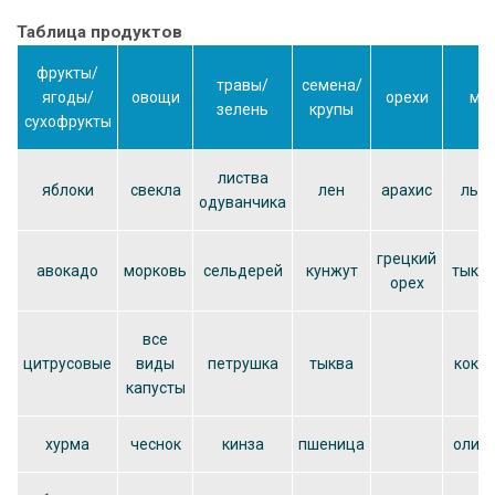
Таблица продуктов
фрукты/
травы/
семена/
ягоды/
овощи
орехи
ма
зелень
крупы
сухофрукты
листва
яблоки
свекла
лен
арахис
льн
одуванчика
грецкий
авокадо
морковь
сельдерей
кунжут
тыкв
орех
все
цитрусовые
виды
петрушка
тыква
коко
капусты
хурма
чеснок
кинза
пшеница
олив