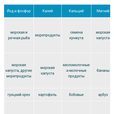
Йод и фосфор
Калий
Кальций
Магний
морская и
семена
морская
морепродукты
речная рыба
кунжута
капуста
морская
кисломолочные
морская
капуста, другие
и молочные
бананы
капуста
морепродукты
продукты
грецкий орех
картофель
бобовые
арбуз