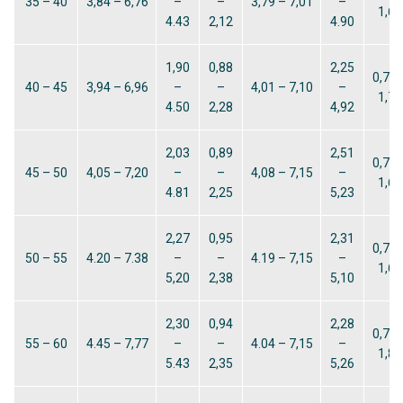
35 – 40
3,84 – 6,76
–
–
3,79 – 7,01
–
1,60
4.43
2,12
4.90
1,90
0,88
2,25
0,70 
40 – 45
3,94 – 6,96
–
–
4,01 – 7,10
–
1,73
4.50
2,28
4,92
2,03
0,89
2,51
0,78 
45 – 50
4,05 – 7,20
–
–
4,08 – 7,15
–
1,66
4.81
2,25
5,23
2,27
0,95
2,31
0,72 
50 – 55
4.20 – 7.38
–
–
4.19 – 7,15
–
1,63
5,20
2,38
5,10
2,30
0,94
2,28
0,72 
55 – 60
4.45 – 7,77
–
–
4.04 – 7,15
–
1,84
5.43
2,35
5,26