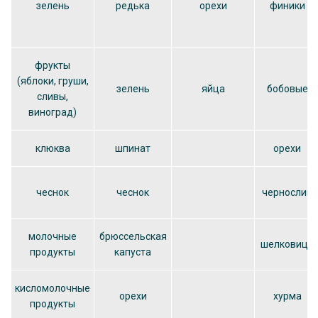
зелень
редька
орехи
финики
фрукты
(яблоки, груши,
зелень
яйца
бобовые
сливы,
виноград)
клюква
шпинат
орехи
чеснок
чеснок
чернослив
молочные
брюссельская
шелковица
продукты
капуста
кисломолочные
орехи
хурма
продукты