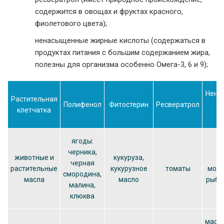
содержится в овощах и фруктах красного,
фиолетового цвета);
ненасыщенные жирные кислоты (содержаться в
продуктах питания с большим содержанием жира,
полезны для организма особенно Омега-3, 6 и 9);
Нена
Растительная
Полифенол
Фитостерин
Ресвератрол
ж
клетчатка
к
ягоды:
черника,
животные и
кукуруза,
ж
черная
растительные
кукурузное
томаты
морс
смородина,
масла
масло
рыбы
малина,
клюква
масло