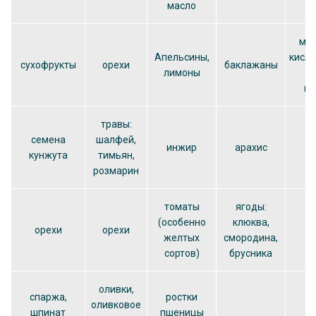
масло
мол
Апельсины,
кисл
сухофрукты
орехи
баклажаны
лимоны
ж
пр
травы:
семена
шалфей,
инжир
арахис
кунжута
тимьян,
розмарин
томаты
ягоды:
(особенно
клюква,
орехи
орехи
о
желтых
смородина,
сортов)
брусника
оливки,
спаржа,
ростки
оливковое
шпинат
пшеницы