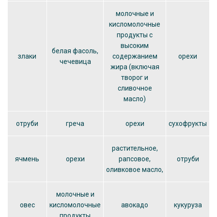
молочные и
кисломолочные
продукты с
высоким
белая фасоль,
злаки
содержанием
орехи
чечевица
жира (включая
творог и
сливочное
масло)
отруби
греча
орехи
сухофрукты
растительное,
ячмень
орехи
рапсовое,
отруби
оливковое масло,
молочные и
овес
кисломолочные
авокадо
кукуруза
продукты