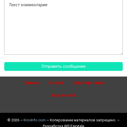
Главная
О сайте
Обратная связь
Карта сайта
©
2026
~
KrovInfo.com
~ Копирование материалов запрещено. ~
Разработка
WP-Fairytale