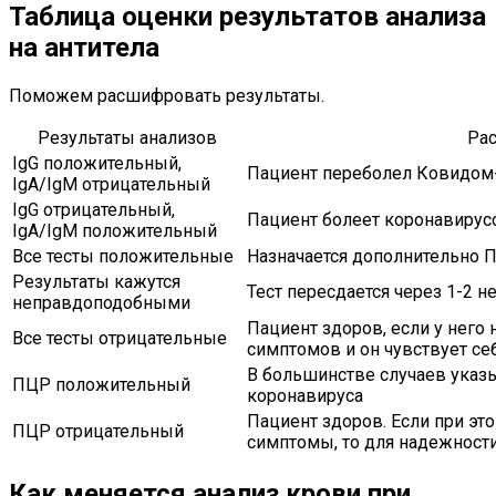
Таблица оценки результатов анализа
на антитела
Поможем расшифровать результаты.
Результаты анализов
Ра
IgG положительный,
Пациент переболел Ковидом
IgA/IgM отрицательный
IgG отрицательный,
Пациент болеет коронавирус
IgA/IgM положительный
Все тесты положительные
Назначается дополнительно 
Результаты кажутся
Тест пересдается через 1-2 н
неправдоподобными
Пациент здоров, если у него
Все тесты отрицательные
симптомов и он чувствует се
В большинстве случаев указ
ПЦР положительный
коронавируса
Пациент здоров. Если при э
ПЦР отрицательный
симптомы, то для надежности
Как меняется анализ крови при