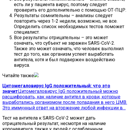
есть ли у пациента вирус, поэтому следует
проверить его дополнительно с помощью ОТ-ПЦР.
Результаты сомнительны – анализы следует
повторить через 1-2 недели, возможно, не все.
Определить список необходимых тестов поможет
специалист.
Все результаты отрицательны – это может
означать, что субъект не заражен SARS-CoV-2.
Также это может означать, что человек выполнил
тест до того, как организм успеет выработать
антитела, хотя и был подвержен воздействию
вируса.
Читайте также
Цитомегаловирус IgG положительный: что это
значит
Цитомегаловирус IgG положительный можно
расшифровать, как наличие антител в крови, которые
выработались организмом после попадания в него ЦМВ.
Это иммунный ответ на вторжение любой инфекции в…
Тест на антитела к SARS-CoV-2 может дать
отрицательный результат, несмотря на наличие
коронавируса, также у людей с ослабленным