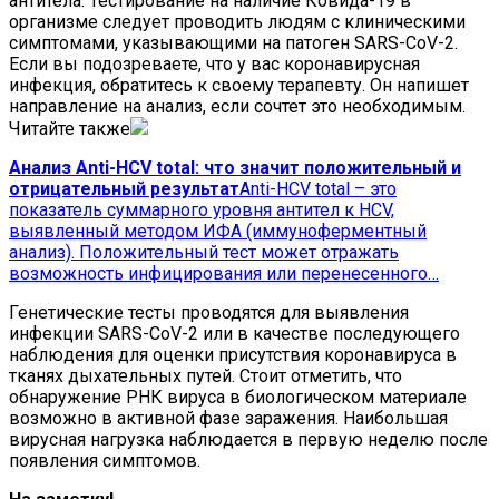
антитела. Тестирование на наличие Ковида-19 в
организме следует проводить людям с клиническими
симптомами, указывающими на патоген SARS-CoV-2.
Если вы подозреваете, что у вас коронавирусная
инфекция, обратитесь к своему терапевту. Он напишет
направление на анализ, если сочтет это необходимым.
Читайте также
Анализ Anti-HCV total: что значит положительный и
отрицательный результат
Anti-HCV total – это
показатель суммарного уровня антител к HCV,
выявленный методом ИФА (иммуноферментный
анализ). Положительный тест может отражать
возможность инфицирования или перенесенного…
Генетические тесты проводятся для выявления
инфекции SARS-CoV-2 или в качестве последующего
наблюдения для оценки присутствия коронавируса в
тканях дыхательных путей. Стоит отметить, что
обнаружение РНК вируса в биологическом материале
возможно в активной фазе заражения. Наибольшая
вирусная нагрузка наблюдается в первую неделю после
появления симптомов.