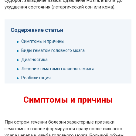
судорог, западение языка, сдавление мозга, вплоть до
ухудшения состояния (летаргический сон или кома).
Содержание статьи
Симптомы и причины
Виды гематом головного мозга
Диагностика
Лечение гематомы головного мозга
Реабилитация
Симптомы и причины
При остром течении болезни характерные признаки
гематомы в голове формируются сразу после сильного
удара черепа и ушиба головного мозга. Большой объем