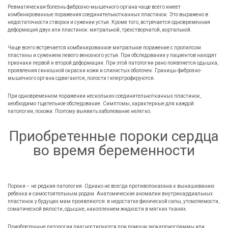
Ревматическая болезнь фиброзно-мышечного органа чаще всего имеет
комбинированные поражения соединительнотканных пластинок. Это выражено в
недостаточности створки и сужении устья. Кроме того, встречается одновременная
деформация двух или пластинок: митральной, трехстворчатой, аортальной.
Чаще всего встречается комбинированное митральное поражение с пролапсом
пластины и сужением левого венозного устья. При обследовании у пациентов находят
признаки первой и второй деформации. При этой патологии рано появляется одышка,
проявления синюшной окраски кожи и слизистых оболочек. Границы фиброзно-
мышечного органа сдвигаются, полости гипертрофируются.
При одновременном поражении нескольких соединительнотканных пластинок,
необходимо тщательное обследование. Симптомы, характерные для каждой
патологии, похожи. Поэтому выявить заболевание нелегко.
Приобретенные пороки сердца
во время беременности
Пороки – не редкая патология. Однако не всегда противопоказана к вынашиванию
ребенка и самостоятельным родам. Анатомические аномалии внутрикардиальных
пластинок у будущих мам проявляются: в недостатке физической силы, утомляемости,
соматической вялости, одышке, накоплением жидкости в мягких тканях.
Приобретенные патологии диагностируются при помощи эхокардиограммы или