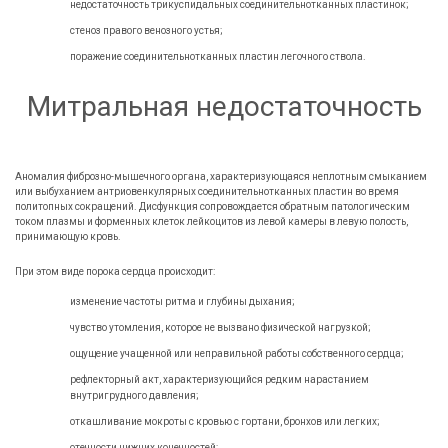
недостаточность трикуспидальных соединительнотканных пластинок;
стеноз правого венозного устья;
поражение соединительнотканных пластин легочного ствола.
Митральная недостаточность
Аномалия фиброзно-мышечного органа, характеризующаяся неплотным смыканием
или выбуханием антриовенкулярных соединительнотканных пластин во время
политопных сокращений. Дисфункция сопровождается обратным патологическим
током плазмы и форменных клеток лейкоцитов из левой камеры в левую полость,
принимающую кровь.
При этом виде порока сердца происходит:
изменение частоты ритма и глубины дыхания;
чувство утомления, которое не вызвано физической нагрузкой;
ощущение учащенной или неправильной работы собственного сердца;
рефлекторный акт, характеризующийся редким нарастанием
внутригрудного давления;
откашливание мокроты с кровью с гортани, бронхов или легких;
отечности нижних конечностей;