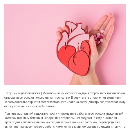
Нарушение деятельности фиброзно-мышечного органа, при котором в состоянии покоя
створки перегородки не соединятся полностью. В результате отклонения возникает
невозможность закрытия соответствующего клапана аорты, что приводит к обратному
оттоку плазмы и клеток лейкоцитов.
Причина аортальной недостаточности – нарушение работы перегородки между левой
камерой и самым большим непарным артериальным сосудом. В ходе аномалии
происходит неполное смыкание соединительнотканных пластинок, перегородка не
выполняет полноценно свою работу. Изменения в главном органе приводят к тому, что