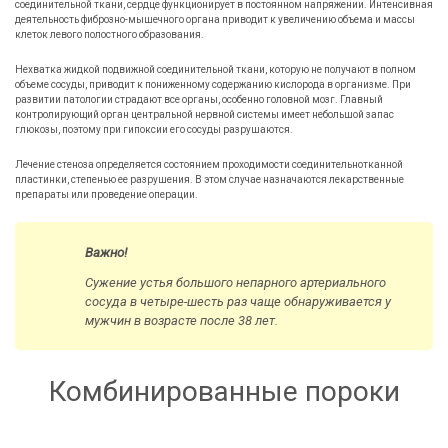
соединительной ткани, сердце функционирует в постоянном напряжении. Интенсивная
деятельность фиброзно-мышечного органа приводит к увеличению объема и массы
клеток левого полостного образования.
Нехватка жидкой подвижной соединительной ткани, которую не получают в полном
объеме сосуды, приводит к пониженному содержанию кислорода в организме. При
развитии патологии страдают все органы, особенно головной мозг. Главный
контролирующий орган центральной нервной системы имеет небольшой запас
глюкозы, поэтому при гипоксии его сосуды разрушаются.
Лечение стеноза определяется состоянием проходимости соединительнотканной
пластинки, степенью ее разрушения. В этом случае назначаются лекарственные
препараты или проведение операции.
Важно!
Сужение устья большого непарного артериального
сосуда в четыре-шесть раз чаще обнаруживается у
мужчин в возрасте после 38 лет.
Комбинированные пороки