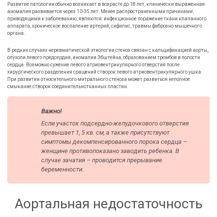
Развитие патологии обычно возникает в возрасте до 18 лет, клинически выраженная
аномалия развивается через 10-35 лет. Менее распространенными причинами,
приводящими к заболеванию, являются: инфекционное поражение ткани клапанного
аппарата, хроническое воспаление артерий, сифилис, травмы фиброзно-мышечного
органа.
В редких случаях неревматической этиологии стеноз связан с кальцификацией аорты,
опухоли левого предсердия, аномалии Эбштейна, образованием тромбов в полости
сердца. Возможно сужение левого атриовентрикулярного отверстия после
хирургического разделения сращений створок левого атриовентрикулярного ушка.
При развитии относительного митрального стеноза может развиться неполное
смыкание створок соединительнотканных пластин.
Важно!
Если участок подсердно-желудочкового отверстия
превышает 1, 5 кв. см, а также присутствуют
симптомы декомпенсированного порока сердца –
женщине противопоказано заводить ребенка. В
случае зачатия – проводится прерывание
беременности.
Аортальная недостаточность