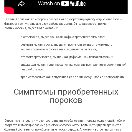
Главный признак, по которому разделяют приобретенную дисфункцию клапанов –
факторы, увеличивающие риск заболеваемости. Отталкиваясь от причин
возникновения, выделяют аномалии:
люэтическая, выделяющаяся на фоне третичного сифилиса;
ревматическая, проявляющаяся после или во время системного
воспалительного заболевания соединительной ткани;
атеросклеротическая, вызванная деформацией венозной стенки;
эндокардическая, появляющаяся вследствие воспаления эндотелиальной
гладкой стенки;
травматологическая, полученная из-за сильного ушиба или повреждений.
Симптомы приобретенных
пороков
Сердечные патологии – распространенные заболевания, поражающие людей любого
возраста и имеющие разные физические особенности. Больше тридцати процентов
болезней составляют приобретенные пороки сердца. Аномалии встречаются как у