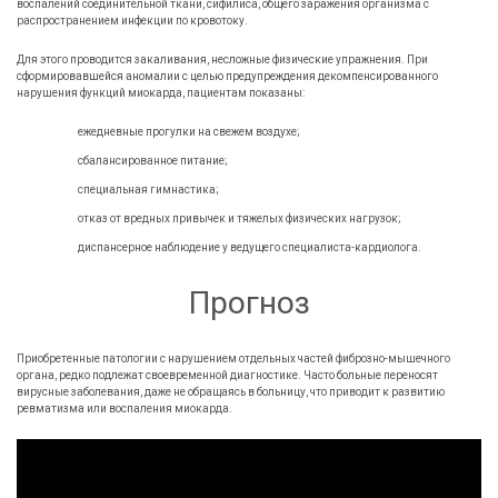
воспалений соединительной ткани, сифилиса, общего заражения организма с
распространением инфекции по кровотоку.
Для этого проводится закаливания, несложные физические упражнения. При
сформировавшейся аномалии с целью предупреждения декомпенсированного
нарушения функций миокарда, пациентам показаны:
ежедневные прогулки на свежем воздухе;
сбалансированное питание;
специальная гимнастика;
отказ от вредных привычек и тяжелых физических нагрузок;
диспансерное наблюдение у ведущего специалиста-кардиолога.
Прогноз
Приобретенные патологии с нарушением отдельных частей фиброзно-мышечного
органа, редко подлежат своевременной диагностике. Часто больные переносят
вирусные заболевания, даже не обращаясь в больницу, что приводит к развитию
ревматизма или воспаления миокарда.