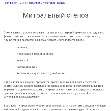
Различают 1, 2, 3, 4 и терминальную стадии, каждой…
Митральный стеноз
Сужение левого участка антриовентрикулярных отверстий приводит к затруднению
физиологического тока плазмы из левого анатомического отдела в левую камеру.
Клинический приобретенный порок у взрослых проявляется в виде:
астении;
тахикардией и брадикардией;
одышкой;
кровохарканьем;
болезненным чувством в грудной клетке.
Для выявления аномалии проводится: прослушивание при помощи стетоскопа,
рентген, ультразвуковое исследование сердца, зондирование полости мышцы. При
выраженном сужении проходимости кровотока назначается процедура, снижающая
градиент давления между легочным стволом и правым желудочком. А также
митральная комиссуротомия.
В семидесяти процентах случаев стеноз начинается из-за системных воспалительных
заболеваний соединительной ткани с поражением сердечно-сосудистой системы.