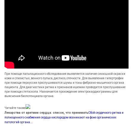
При помощи пальпационного обследования выявляется наличие синюшной окраски
кожи и слизистых, венного пульса, диспноэ, отечности. Для выявления гипертрофии
при помощи перкуссии прослушиваются шумы и тоны фиброзно-мышечного органа
пациента. Для диагностики ритма и признаков ишемии проводится прослушивание
при помощи стетоскопа. Назначается прохождение электрокардиограммы для
выяснения биопотенциала органа.
Читайте также
Лекарства от аритмии сердца: список, что принимать
Сбой сердечного ритма и
полноценного снабжения сердца кислородом возникают на фоне органических
патологий органа….