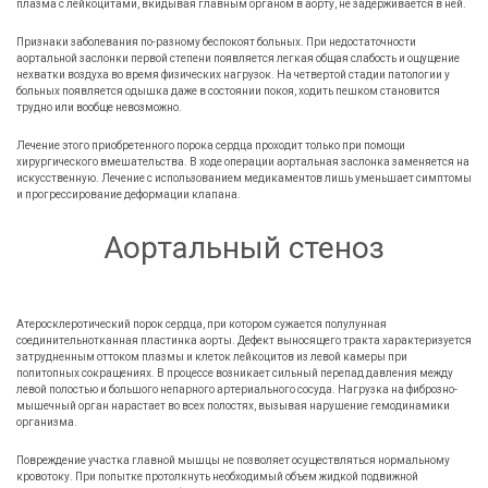
плазма с лейкоцитами, вкидывая главным органом в аорту, не задерживается в ней.
Признаки заболевания по-разному беспокоят больных. При недостаточности
аортальной заслонки первой степени появляется легкая общая слабость и ощущение
нехватки воздуха во время физических нагрузок. На четвертой стадии патологии у
больных появляется одышка даже в состоянии покоя, ходить пешком становится
трудно или вообще невозможно.
Лечение этого приобретенного порока сердца проходит только при помощи
хирургического вмешательства. В ходе операции аортальная заслонка заменяется на
искусственную. Лечение с использованием медикаментов лишь уменьшает симптомы
и прогрессирование деформации клапана.
Аортальный стеноз
Атеросклеротический порок сердца, при котором сужается полулунная
соединительнотканная пластинка аорты. Дефект выносящего тракта характеризуется
затрудненным оттоком плазмы и клеток лейкоцитов из левой камеры при
политопных сокращениях. В процессе возникает сильный перепад давления между
левой полостью и большого непарного артериального сосуда. Нагрузка на фиброзно-
мышечный орган нарастает во всех полостях, вызывая нарушение гемодинамики
организма.
Повреждение участка главной мышцы не позволяет осуществляться нормальному
кровотоку. При попытке протолкнуть необходимый объем жидкой подвижной