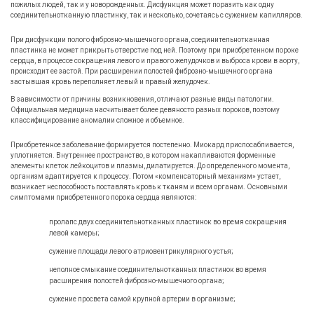
пожилых людей, так и у новорожденных. Дисфункция может поразить как одну
соединительнотканную пластинку, так и несколько, сочетаясь с сужением капилляров.
При дисфункции полого фиброзно-мышечного органа, соединительнотканная
пластинка не может прикрыть отверстие под ней. Поэтому при приобретенном пороке
сердца, в процессе сокращения левого и правого желудочков и выброса крови в аорту,
происходит ее застой. При расширении полостей фиброзно-мышечного органа
застывшая кровь переполняет левый и правый желудочек.
В зависимости от причины возникновения, отличают разные виды патологии.
Официальная медицина насчитывает более девяносто разных пороков, поэтому
классифицирование аномалии сложное и объемное.
Приобретенное заболевание формируется постепенно. Миокард приспосабливается,
уплотняется. Внутреннее пространство, в котором накапливаются форменные
элементы клеток лейкоцитов и плазмы, дилатируется. До определенного момента,
организм адаптируется к процессу. Потом «компенсаторный механизм» устает,
возникает неспособность поставлять кровь к тканям и всем органам. Основными
симптомами приобретенного порока сердца являются:
пролапс двух соединительнотканных пластинок во время сокращения
левой камеры;
сужение площади левого атриовентрикулярного устья;
неполное смыкание соединительнотканных пластинок во время
расширения полостей фиброзно-мышечного органа;
сужение просвета самой крупной артерии в организме;