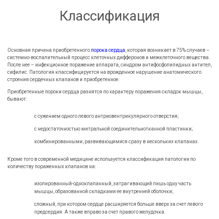
Классификация
Основная причина приобретенного
порока сердца
, которая возникает в 75% случаев –
системно-воспалительный процесс клеточных дифферонов и межклеточного вещества.
После нее – инфекционное поражение аппарата, синдром антифосфолипидных антител,
сифилис. Патология классифицируется на врожденное нарушение анатомического
строения сердечных клапанов и приобретенное.
Приобретенные пороки сердца разнятся по характеру поражения складок мышцы,
бывают:
с сужением одного левого антриовентрикулярного отверстия;
с недостаточностью митральной соединительнотканной пластинки;
комбинированными, развивающимися сразу в нескольких клапанах.
Кроме того в современной медицине используется классификация патологии по
количеству пораженных клапанов на:
изолированный-одноклапанный, затрагивающий лишь одну часть
мышцы, образованной складками ее внутренней оболочки;
сложный, при котором сердце расширяется больше вверх за счет левого
предсердия. А также вправо за счет правого желудочка.