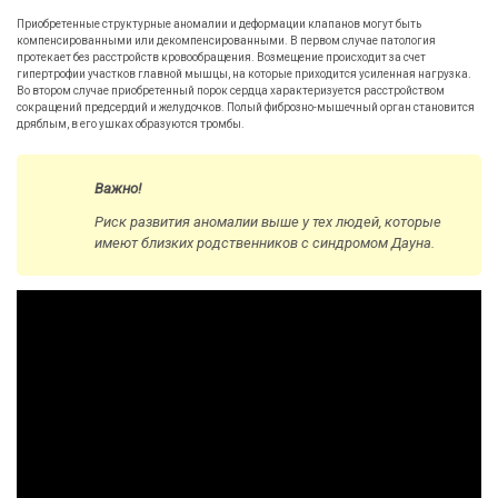
Приобретенные структурные аномалии и деформации клапанов могут быть
компенсированными или декомпенсированными. В первом случае патология
протекает без расстройств кровообращения. Возмещение происходит за счет
гипертрофии участков главной мышцы, на которые приходится усиленная нагрузка.
Во втором случае приобретенный порок сердца характеризуется расстройством
сокращений предсердий и желудочков. Полый фиброзно-мышечный орган становится
дряблым, в его ушках образуются тромбы.
Важно!
Риск развития аномалии выше у тех людей, которые
имеют близких родственников с синдромом Дауна.