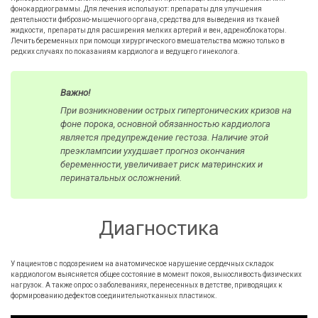
фонокардиограммы. Для лечения используют: препараты для улучшения
деятельности фиброзно-мышечного органа, средства для выведения из тканей
жидкости, препараты для расширения мелких артерий и вен, адреноблокаторы.
Лечить беременных при помощи хирургического вмешательства можно только в
редких случаях по показаниям кардиолога и ведущего гинеколога.
Важно!
При возникновении острых гипертонических кризов на
фоне порока, основной обязанностью кардиолога
является предупреждение гестоза. Наличие этой
преэклампсии ухудшает прогноз окончания
беременности, увеличивает риск материнских и
перинатальных осложнений.
Диагностика
У пациентов с подозрением на анатомическое нарушение сердечных складок
кардиологом выясняется общее состояние в момент покоя, выносливость физических
нагрузок. А также опрос о заболеваниях, перенесенных в детстве, приводящих к
формированию дефектов соединительнотканных пластинок.