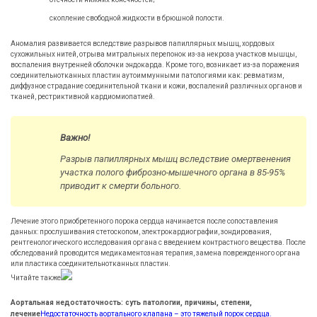
скопление свободной жидкости в брюшной полости.
Аномалия развивается вследствие разрывов папиллярных мышц, хордовых
сухожильных нитей, отрыва митральных перепонок из-за некроза участков мышцы,
воспаления внутренней оболочки эндокарда. Кроме того, возникает из-за поражения
соединительнотканных пластин аутоиммунными патологиями как: ревматизм,
диффузное страдание соединительной ткани и кожи, воспалений различных органов и
тканей, рестриктивной кардиомиопатией.
Важно!
Разрыв папиллярных мышц вследствие омертвенения
участка полого фиброзно-мышечного органа в 85-95%
приводит к смерти больного.
Лечение этого приобретенного порока сердца начинается после сопоставления
данных: прослушивания стетоскопом, электрокардиографии, зондирования,
рентгенологического исследования органа с введением контрастного вещества. После
обследований проводится медикаментозная терапия, замена поврежденного органа
или пластика соединительнотканных пластин.
Читайте также
Аортальная недостаточность: суть патологии, причины, степени,
лечение
Недостаточность аортального клапана – это тяжелый порок сердца.