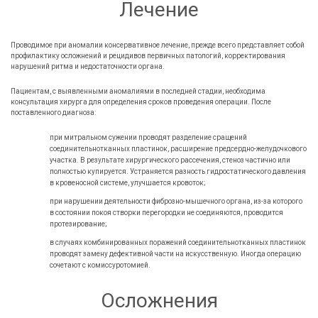
Лечение
Проводимое при аномалии консервативное лечение, прежде всего представляет собой
профилактику осложнений и рецидивов первичных патологий, корректирования
нарушений ритма и недостаточности органа.
Пациентам, с выявленными аномалиями в последней стадии, необходима
консультация хирурга для определения сроков проведения операции. После
поставленного диагноза:
при митральном сужении проводят разделение сращений
соединительнотканных пластинок, расширение предсердно-желудочкового
участка. В результате хирургического рассечения, стеноз частично или
полностью купируется. Устраняется разность гидростатического давления
в кровеносной системе, улучшается кровоток;
при нарушении деятельности фиброзно-мышечного органа, из-за которого
в состоянии покоя створки перегородки не соединяются, проводится
протезирование;
в случаях комбинированных поражений соединительнотканных пластинок
проводят замену дефективной части на искусственную. Иногда операцию
сочетают с комиссуротомией.
Осложнения