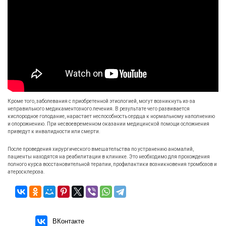
Кроме того, заболевания с приобретенной этиологией, могут возникнуть из-за
неправильного медикаментозного лечения. В результате чего развивается
кислородное голодание, нарастает неспособность сердца к нормальному наполнению
и опорожнению. При несвоевременном оказании медицинской помощи осложнения
приведут к инвалидности или смерти.
После проведения хирургического вмешательства по устранению аномалий,
пациенты находятся на реабилитации в клинике. Это необходимо для прохождения
полного курса восстановительной терапии, профилактики возникновения тромбозов и
атеросклероза.
ВКонтакте