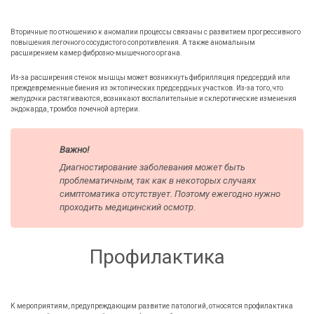
Вторичные по отношению к аномалии процессы связаны с развитием прогрессивного
повышения легочного сосудистого сопротивления. А также аномальным
расширением камер фиброзно-мышечного органа.
Из-за расширения стенок мышцы может возникнуть фибрилляция предсердий или
преждевременные биения из эктопических предсердных участков. Из-за того, что
желудочки растягиваются, возникают воспалительные и склеротические изменения
эндокарда, тромбоз почечной артерии.
Важно!
Диагностирование заболевания может быть
проблематичным, так как в некоторых случаях
симптоматика отсутствует. Поэтому ежегодно нужно
проходить медицинский осмотр.
Профилактика
К мероприятиям, предупреждающим развитие патологий, относятся профилактика