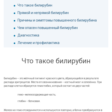
Что такое билирубин
Прямой и непрямой билирубин
Причины и симптомы повышенного билирубина
Чем опасен повышенный билирубин
Диагностика
Лечение и профилактика
Что такое билирубин
Билирубин – это жёлчный пигмент красного цвета, образующийся в результате
распада эритроцитов. Места его возникновения – костный мозг и селезёнка. При
распаде клетки образуется гемоглобин, который состоит из двух частей:
гемо–железосодержащая часть;
глобин – белковая.
Железо из гемо отсоединяются и используются повторно, а белки преобразуются в