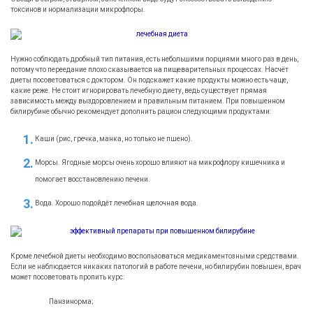
токсинов и нормализации микрофлоры.
Нужно соблюдать дробный тип питания, есть небольшими порциями много раз в день,
потому что переедание плохо сказывается на пищеварительных процессах. Насчёт
диеты посоветоваться с доктором. Он подскажет какие продукты можно есть чаще,
какие реже. Не стоит игнорировать лечебную диету, ведь существует прямая
зависимость между выздоровлением и правильным питанием. При повышенном
билирубине обычно рекомендует дополнить рацион следующими продуктами:
Каши (рис, гречка, манка, но только не пшено).
Морсы. Ягодные морсы очень хорошо влияют на микрофлору кишечника и
помогает восстановлению печени.
Вода. Хорошо подойдёт лечебная щелочная вода.
Кроме лечебной диеты необходимо воспользоваться медикаментозными средствами.
Если не наблюдается никаких патологий в работе печени, но билирубин повышен, врач
может посоветовать пропить курс:
Панзинорма;