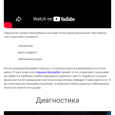
Повышение прямого билирубина указывает на активное разрушение гемоглобина.
Часто причиной становятся:
отравления;
резус-конфликт;
заболевания крови.
А если непрямой билирубин повышен, то причина кроется в невозможности оттока
желчи. В том случае, если
повышен билирубин
прямой, то это, скорее всего, указывает
на слабость и проблемы в работе желудочно-кишечного тракта. Подобные ситуации
возникают после праздников и застолья, когда человек переедает и мало двигается. А
вот если повышен билирубин непрямой, то проблема в более серьёзных заболеваниях,
таких как гепатит или цирроз.
Диагностика