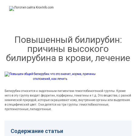
KrovInfo.com
Медицинский сайт о кровеносной системе.
Повышенный билирубин:
причины высокого
билирубина в крови, лечение
Билирубин относится к эндогенным пигментам гемоглобиногенной группы. Кроме
него в эту группу входят: ферритин, порфирины, гематины и т.д. Это вещества, с разной
химической природой, которые окрашивают кожу, внутренние органы или выделения
в специфический цвет.
Они делятся на три группы: гемоглобиногенные,
протеиногенные, липидогенные.
Содержание статьи