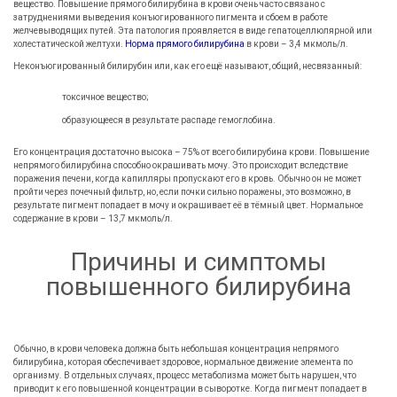
вещество. Повышение прямого билирубина в крови очень часто связано с
затруднениями выведения конъюгированного пигмента и сбоем в работе
желчевыводящих путей. Эта патология проявляется в виде гепатоцеллюлярной или
холестатической желтухи.
Норма прямого билирубина
в крови – 3,4 мкмоль/л.
Неконъюгированный билирубин или, как его ещё называют, общий, несвязанный:
токсичное вещество;
образующееся в результате распаде гемоглобина.
Его концентрация достаточно высока – 75% от всего билирубина крови. Повышение
непрямого билирубина способно окрашивать мочу. Это происходит вследствие
поражения печени, когда капилляры пропускают его в кровь. Обычно он не может
пройти через почечный фильтр, но, если почки сильно поражены, это возможно, в
результате пигмент попадает в мочу и окрашивает её в тёмный цвет. Нормальное
содержание в крови – 13,7 мкмоль/л.
Причины и симптомы
повышенного билирубина
Обычно, в крови человека должна быть небольшая концентрация непрямого
билирубина, которая обеспечивает здоровое, нормальное движение элемента по
организму. В отдельных случаях, процесс метаболизма может быть нарушен, что
приводит к его повышенной концентрации в сыворотке. Когда пигмент попадает в