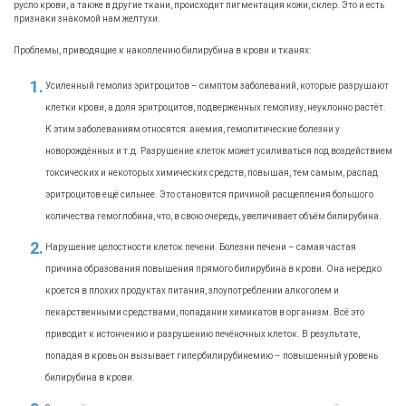
русло крови, а также в другие ткани, происходит пигментация кожи, склер. Это и есть
признаки знакомой нам желтухи.
Проблемы, приводящие к накоплению билирубина в крови и тканях:
Усиленный гемолиз эритроцитов – симптом заболеваний, которые разрушают
клетки крови, а доля эритроцитов, подверженных гемолизу, неуклонно растёт.
К этим заболеваниям относятся: анемия, гемолитические болезни у
новорождённых и т.д. Разрушение клеток может усиливаться под воздействием
токсических и некоторых химических средств, повышая, тем самым, распад
эритроцитов ещё сильнее. Это становится причиной расщепления большого
количества гемоглобина, что, в свою очередь, увеличивает объём билирубина.
Нарушение целостности клеток печени. Болезни печени – самая частая
причина образования повышения прямого билирубина в крови. Она нередко
кроется в плохих продуктах питания, злоупотреблении алкоголем и
лекарственными средствами, попадании химикатов в организм. Всё это
приводит к истончению и разрушению печёночных клеток. В результате,
попадая в кровь он вызывает гипербилирубинемию – повышенный уровень
билирубина в крови.