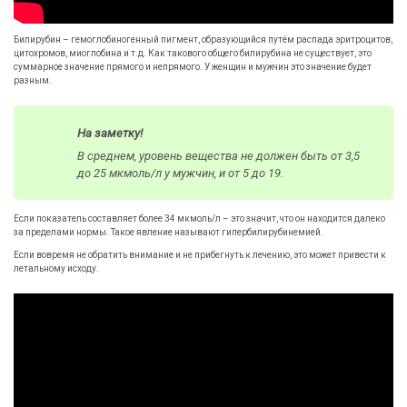
Билирубин – гемоглобиногенный пигмент, образующийся путём распада эритроцитов,
цитохромов, миоглобина и т.д. Как такового общего билирубина не существует, это
суммарное значение прямого и непрямого. У женщин и мужчин это значение будет
разным.
На заметку!
В среднем, уровень вещества не должен быть от 3,5
до 25 мкмоль/л у мужчин, и от 5 до 19.
Если показатель составляет более 34 мкмоль/л – это значит, что он находится далеко
за пределами нормы. Такое явление называют гипербилирубинемией.
Если вовремя не обратить внимание и не прибегнуть к лечению, это может привести к
летальному исходу.