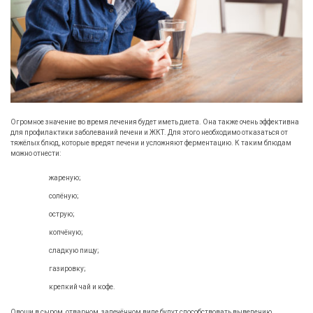
Огромное значение во время лечения будет иметь диета. Она также очень эффективна
для профилактики заболеваний печени и ЖКТ. Для этого необходимо отказаться от
тяжёлых блюд, которые вредят печени и усложняют ферментацию. К таким блюдам
можно отнести:
жареную;
солёную;
острую;
копчёную;
сладкую пищу;
газировку;
крепкий чай и кофе.
Овощи в сыром, отварном, запечённом виде будут способствовать выведению