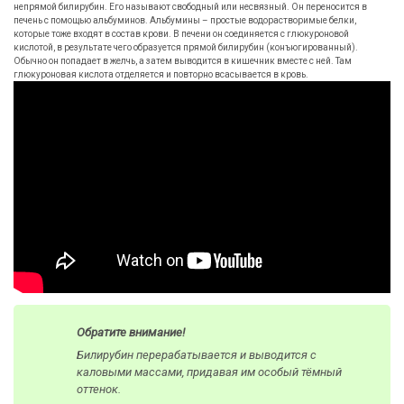
непрямой билирубин. Его называют свободный или несвязный. Он переносится в
печень с помощью альбуминов. Альбумины – простые водорастворимые белки,
которые тоже входят в состав крови. В печени он соединяется с глюкуроновой
кислотой, в результате чего образуется прямой билирубин (конъюгированный).
Обычно он попадает в желчь, а затем выводится в кишечник вместе с ней. Там
глюкуроновая кислота отделяется и повторно всасывается в кровь.
Обратите внимание!
Билирубин перерабатывается и выводится с
каловыми массами, придавая им особый тёмный
оттенок.