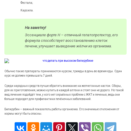
Фестала;
Карсила.
На заметку!
Эссенциале форте Н – отличный гепатопротектор, его
формула способствует восстановлению клеток
печени, улучшает выведение жёлчи из организма.
Обычно такие препараты принимаются курсом, трижды в день во время еды. Один
курс не должен превышать 7 дней.
Среди народных средств лучше обратить внимание на желчегонные настои. Сборы,
для их приготовления, можно купить в каждой аптеки и стоят они не дорого. Но такой
вид лечения подойдёт тем, у кого нет серьёзных проблем с ЖКТ и печенью, ведь они
больше подходят для профилактики печёночных заболеваний.
Билирубин – важный показатель работы организма. Его значимые отклонения от
нормы могут быть опасны.