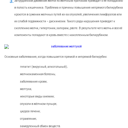
Затруднённое движение желчи по желчным протокам приводит к её попаданию
в полость кишечника. Проблема и причины повышения непрямого билирубина
кроются в сужении желчных путей из-за опухолей, увеличения лимфоузлов или
их слабой подвижности – дискинезии. Такого рода нарушения приводят к
скоплению желчи, гипертонии, запорам, рвоте. В результате чего желчь и все её
компоненты попадают в кровь вместе с накопленным билирубином.
Основные заболевания, когда повышается прямой и непрямой билирубин:
гепатит (вирусный, алкогольный);
желчнокаменная болезнь;
заболевания крови;
желтуха;
некоторые виды анемии;
опухоли в жёлчном пузыре;
цирроз печени;
отравление;
замедленный обмен веществ.