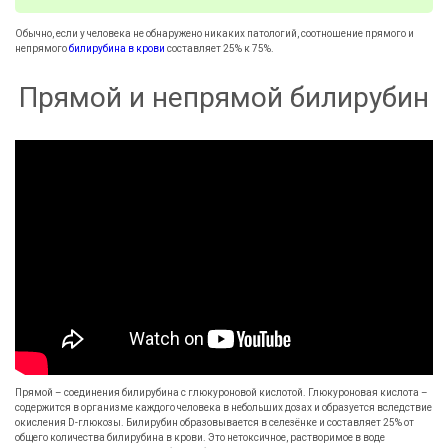
Обычно, если у человека не обнаружено никаких патологий, соотношение прямого и
непрямого
билирубина в крови
составляет 25% к 75%.
Прямой и непрямой билирубин
Прямой – соединения билирубина с глюкуроновой кислотой. Глюкуроновая кислота –
содержится в организме каждого человека в небольших дозах и образуется вследствие
окисления D-глюкозы. Билирубин образовывается в селезёнке и составляет 25% от
общего количества билирубина в крови. Это нетоксичное, растворимое в воде