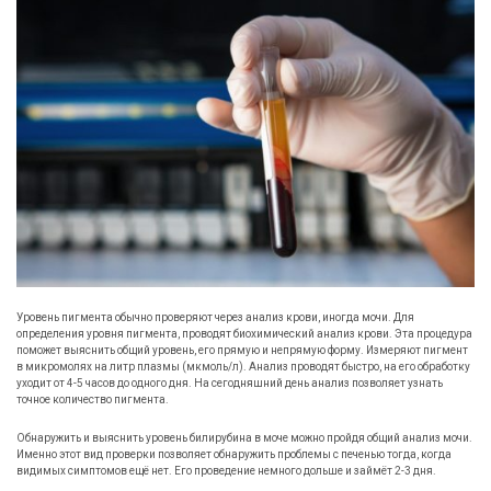
Уровень пигмента обычно проверяют через анализ крови, иногда мочи. Для
определения уровня пигмента, проводят биохимический анализ крови. Эта процедура
поможет выяснить общий уровень, его прямую и непрямую форму. Измеряют пигмент
в микромолях на литр плазмы (мкмоль/л). Анализ проводят быстро, на его обработку
уходит от 4-5 часов до одного дня. На сегодняшний день анализ позволяет узнать
точное количество пигмента.
Обнаружить и выяснить уровень билирубина в моче можно пройдя общий анализ мочи.
Именно этот вид проверки позволяет обнаружить проблемы с печенью тогда, когда
видимых симптомов ещё нет. Его проведение немного дольше и займёт 2-3 дня.