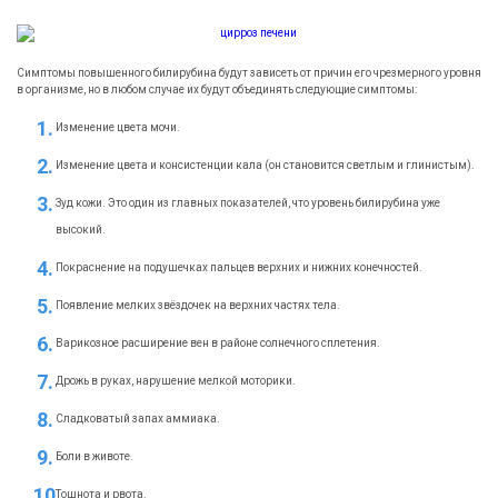
Симптомы повышенного билирубина будут зависеть от причин его чрезмерного уровня
в организме, но в любом случае их будут объединять следующие симптомы:
Изменение цвета мочи.
Изменение цвета и консистенции кала (он становится светлым и глинистым).
Зуд кожи. Это один из главных показателей, что уровень билирубина уже
высокий.
Покраснение на подушечках пальцев верхних и нижних конечностей.
Появление мелких звёздочек на верхних частях тела.
Варикозное расширение вен в районе солнечного сплетения.
Дрожь в руках, нарушение мелкой моторики.
Сладковатый запах аммиака.
Боли в животе.
Тошнота и рвота.