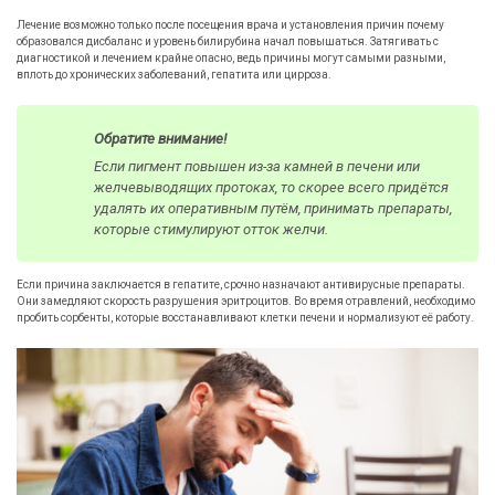
Лечение возможно только после посещения врача и установления причин почему
образовался дисбаланс и уровень билирубина начал повышаться. Затягивать с
диагностикой и лечением крайне опасно, ведь причины могут самыми разными,
вплоть до хронических заболеваний, гепатита или цирроза.
Обратите внимание!
Если пигмент повышен из-за камней в печени или
желчевыводящих протоках, то скорее всего придётся
удалять их оперативным путём, принимать препараты,
которые стимулируют отток желчи.
Если причина заключается в гепатите, срочно назначают антивирусные препараты.
Они замедляют скорость разрушения эритроцитов. Во время отравлений, необходимо
пробить сорбенты, которые восстанавливают клетки печени и нормализуют её работу.