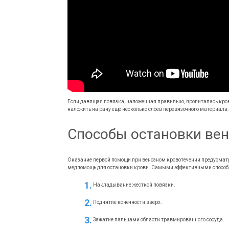
Если давящая повязка, наложенная правильно, пропиталась кров
наложить на рану еще несколько слоев перевязочного материала.
Способы остановки вен
Оказание первой помощи при венозном кровотечении предусматри
медпомощь для остановки крови. Самыми эффективными способа
Накладывание жесткой повязки.
Поднятие конечности вверх.
Зажатие пальцами области травмированного сосуда.