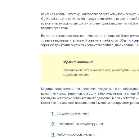
Венозная кровь – это текущая обратно от органов, чтобы вернуть
О
. Но, обогащена конечными продуктами обмена веществ, в ней
2
поэтому часто можно слышать «тёплая». Для выполнения лабора
вводят через вены.
Венозная кровь человека, в отличие от артериальной, более темно
травме вен, незначительные. Кровь течет не быстро. Обычно
кров
обратное движения венозной крови есть специальные клапаны. О
Обратите внимание!
В человеческом теле вен больше, чем артерий. Они
видеть зрительно.
Медицинская помощь при кровотечениях должна быть в базе знан
возникнет у родственников или у случайного человека на улице. 
крови, что негативно повлияет на его здоровье. А при кровотече
может быть различной локализации и медпомощь при этом разна
Сосудов головы и шеи.
Поверхностных сосудов рук, ног.
Глубоких сосудов рук, ног.