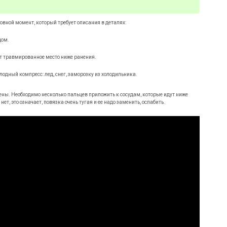
овной момент, который требует описания в деталях:
дом.
 травмированное место ниже ранения.
дный компресс: лед, снег, заморозку из холодильника.
ены. Необходимо несколько пальцев приложить к сосудам, которые идут ниже
т, это означает, повязка очень тугая и ее надо заменить, ослабить.