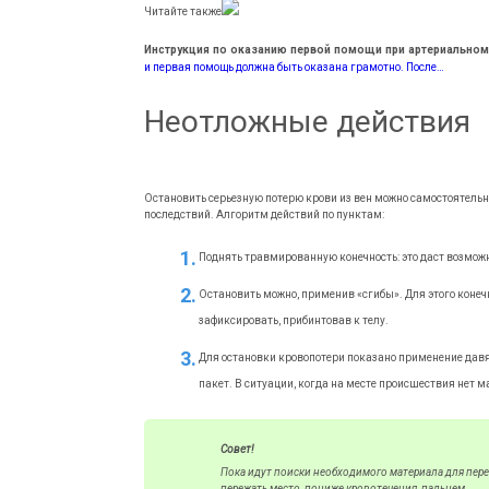
Читайте также
Инструкция по оказанию первой помощи при артериальном
и первая помощь должна быть оказана грамотно. После…
Неотложные действия
Остановить серьезную потерю крови из вен можно самостоятель
последствий. Алгоритм действий по пунктам:
Поднять травмированную конечность: это даст возможн
Остановить можно, применив «сгибы». Для этого конечн
зафиксировать, прибинтовав к телу.
Для остановки кровопотери показано применение дав
пакет. В ситуации, когда на месте происшествия нет 
Совет!
Пока идут поиски необходимого материала для пе
пережать место, пониже кровотечения, пальцем.