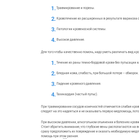
Травмирование и порезы.
Кровотечение из расширенных в результате варикоза с
Патологии кровеносной системы.
Высокое давление.
Для того чтобы качественно помочь, надо уметь различать вид 
Течение из раны темно-бордовой крови без пульсации 
Бледная кожа, слабость, при большой потере – обморок.
Падение кровяного давления.
Тахикардия (частый пульс).
При травмировании сосудов конечностей отмечается слабая крово
следует на это надеяться и не оказывать первую медпомощь, пот
При высоком давлении, алкогольном опьянении и болезнях крови
Стоит обратить внимание, что глубокие вены располагаются на в
сразу предположить их повреждение и оказать необходимую медп
помощь при этом разная.