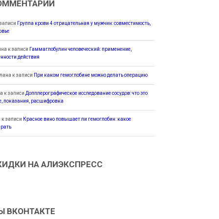
ОММЕНТАРИИ
 записи
Группа крови 4 отрицательная у мужчин: совместимость,
овье
яна
к записи
Гаммаглобулин человеческий: применение,
енности действия
лана
к записи
При каком гемоглобине можно делать операцию
а
к записи
Допплерографическое исследование сосудов: что это
е, показания, расшифровка
а
к записи
Красное вино повышает ли гемоглобин: какое
рать
КИДКИ НА АЛИЭКСПРЕСС
Ы ВКОНТАКТЕ