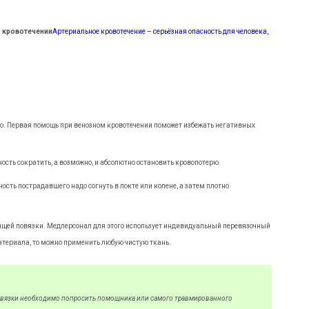
 кровотечении
Артериальное кровотечение – серьёзная опасность для человека,
но. Первая помощь при венозном кровотечении поможет избежать негативных
ость сократить, а возможно, и абсолютно остановить кровопотерю.
ость пострадавшего надо согнуть в локте или колене, а затем плотно
ящей повязки. Медперсонал для этого использует индивидуальный перевязочный
материала, то можно применить любую чистую ткань.
ревязки необходимо попросить помощника или самого травмированного