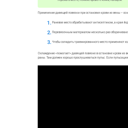
Применение давящей повязки при остановке крови из вены – осн
Раневое место обрабатывают антисептиком, а края йо
Перевязочным материалом несколько раз оборачивают
Чтобы охладить травмированного место применяют холо
Охлаждение «помогает» давящей повязке в остановке крови из в
раны. Там должен хорошо прослушиваться пульс. Если пульсации не