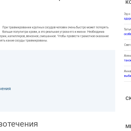
К
Эд
к
здор
При травмировании крупных сосудов человек очень быстро может потерять
Тать
больше полулитра крови, а это реальная угроза его и жизни. Необходима
особ
ерии, капилляров, венозное, смешанное. Чтобы провести грамотное оказание
нять какие сосуды травмированы.
Свет
Ален
тако
Анн
выби
чения
С
вотечения
М