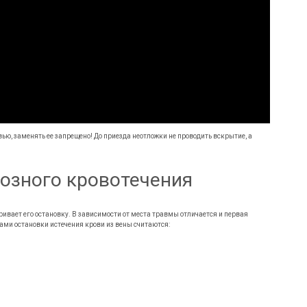
ью, заменять ее запрещено! До приезда неотложки не проводить вскрытие, а
озного кровотечения
вает его остановку. В зависимости от места травмы отличается и первая
ми остановки истечения крови из вены считаются: