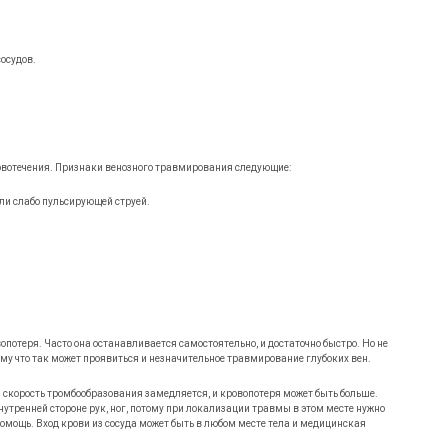
осудов.
кровотечения. Признаки венозного травмирования следующие:
или слабо пульсирующей струей.
потеря. Часто она останавливается самостоятельно, и достаточно быстро. Но не
ому что так может проявиться и незначительное травмирование глубоких вен.
 скорость тромбообразования замедляется, и кровопотеря может быть больше.
нутренней стороне рук, ног, потому при локализации травмы в этом месте нужно
омощь. Вход крови из сосуда может быть в любом месте тела и медицинская