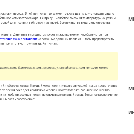
 2-окись углерода. В ней нет полезных элементов, она дает малую концентрацию
М
 большое количество сахара. Ей присущ наиболее высокий температурный режим,
торной диагностики забирают именно её. Все лекарства медицинские сестры
го цвета. Давление в сосудистом русле ниже, кровотечения, образуются при
отечение можно остановить
с помощью давящей повязки. Чтобы предотвратить
ни препятствуют току назад. Рн низкая.
 расположены ближе к кожным покровам, у людей со светлым типом их можно
ий любого человека. Каждый может столкнуться с ситуацией, когда кровотечение
М
За то время пока едет неотложка человек может потерять большое количество
нии из глубоких сосудов нельзя исключать летальный исход. Венозное кровотечение
я. Бывает кровотечение:
И