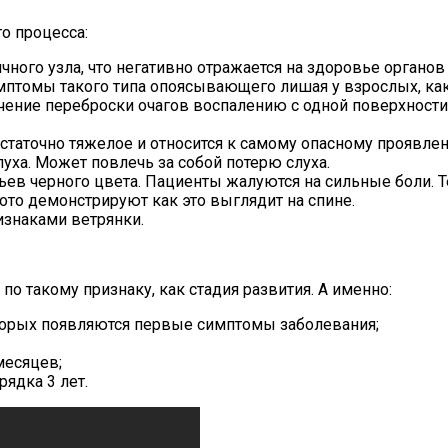
о процесса:
ного узла, что негативно отражается на здоровье органов 
томы такого типа опоясывающего лишая у взрослых, как в
ение переброски очагов воспалению с одной поверхности
таточно тяжелое и относится к самому опасному проявле
луха. Может повлечь за собой потерю слуха.
ев черного цвета. Пациенты жалуются на сильные боли. Те
ото демонстрируют как это выглядит на спине.
изнаками ветрянки.
о такому признаку, как стадия развития. А именно:
торых появляются первые симптомы заболевания;
месяцев;
ядка 3 лет.