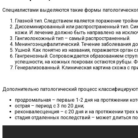
Специалистами выделяются такие формы патологическог
Глазной тип. Следствием является поражение тройнич
Диссеминированный или распространенный тип. Симп
кожи. И лечение должно быть направлено на исключ
Гангиолокожный тип – самый распространенный.
Менингоэнцефалитический. Течение заболевания дос
Ушной. Как понятно из названия, поражается орган с
Гангренозный. Сопровождается образованием струпь
успешности, на кожных покровах остаются рубцы. Ф
Генерализованный. Клиническая картина схожа с пр
Дополнительно патологический процесс классифицируют п
продромальная – первые 1-2 дня на протяжении ко
острая – период с 3 по 20 дни;
реконвалесценция – с 20 дня и на протяжении трех 
стадия отдаленных последствий – может длиться пор