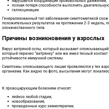
нарушается координация произвольных движений;
полная потеря способности выполнять двигательную 
галлюцинации.
Генерализованный тип заболевания симптоматикой схож с 
положительных результатов на протяжении 2-3 недель, 
злокачественного типа.
Причины возникновения у взрослых
Вирус ветряной оспы, который вызывает опоясывающий л
который перенес “ветрянку” или же имел тесный контакт
устойчивости иммунной системы.
Симптомы опоясывающего лишая проявляются у тех взро
организма. Как видно по фото, высыпания могут локализ
К провоцирующим болезням относят:
лейкоз любой стадии;
новообразования;
проведенные курс химиотерапии;