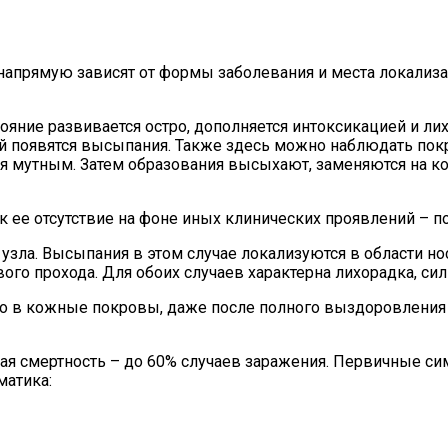
прямую зависят от формы заболевания и места локализац
ояние развивается остро, дополняется интоксикацией и л
ней появятся высыпания. Также здесь можно наблюдать п
 мутным. Затем образования высыхают, заменяются на ко
к ее отсутствие на фоне иных клинических проявлений – п
зла. Высыпания в этом случае локализуются в области нос
го прохода. Для обоих случаев характерна лихорадка, сил
ко в кожные покровы, даже после полного выздоровления
я смертность – до 60% случаев заражения. Первичные си
матика: