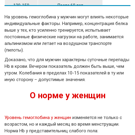
120-150
После 60 лет
На уровень гемоглобина у мужчин могут влиять некоторые
115-140
После 70 лет
индивидуальные факторы. Например, концентрация белка
выше у тех, кто усиленно тренируется, испытывает
110-130
После 80 лет
постоянные физические нагрузки на работе, занимается
альпинизмом или летает на воздушном транспорте
(пилоты).
Доказано, что для мужчин характерны суточные перепады
Hb в крови. Вечером показатель должен быть выше, чем
утром. Колебания в пределах 10-15 показателей в ту или
иную сторону – допустимые значения.
О норме у женщин
Уровень гемоглобина у женщин
изменяется не только с
возрастом, но и каждый месяц во время менструации.
Норма Hb у представительниц слабого пола: