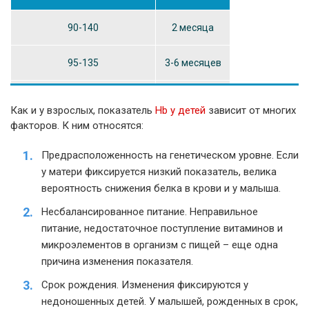
90-140
2 месяца
95-135
3-6 месяцев
100-140
6-12 месяцев
Как и у взрослых, показатель
Hb у детей
зависит от многих
факторов. К ним относятся:
105-150
1-6 лет
Предрасположенность на генетическом уровне. Если
115-150
7-12 лет
у матери фиксируется низкий показатель, велика
вероятность снижения белка в крови и у малыша.
Несбалансированное питание. Неправильное
питание, недостаточное поступление витаминов и
микроэлементов в организм с пищей – еще одна
причина изменения показателя.
Срок рождения. Изменения фиксируются у
недоношенных детей. У малышей, рожденных в срок,