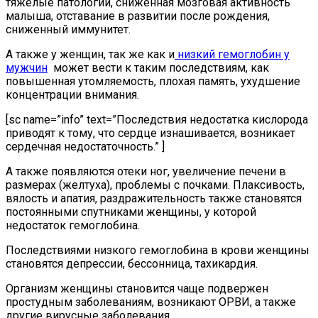
тяжелые патологии, сниженная мозговая активность
малыша, отставание в развитии после рождения,
сниженный иммунитет.
А также у женщин, так же как и
низкий гемоглобин у
мужчин
может вести к таким последствиям, как
повышенная утомляемость, плохая память, ухудшение
концентрации внимания.
[sc name=”info” text=”Последствия недостатка кислорода
приводят к тому, что сердце изнашивается, возникает
сердечная недостаточность.” ]
А также появляются отеки ног, увеличение печени в
размерах (желтуха), проблемы с почками. Плаксивость,
вялость и апатия, раздражительность также становятся
постоянными спутниками женщины, у которой
недостаток гемоглобина.
Последствиями низкого гемоглобина в крови женщины
становятся депрессии, бессонница, тахикардия.
Организм женщины становится чаще подвержен
простудным заболеваниям, возникают ОРВИ, а также
другие вирусные заболевания.