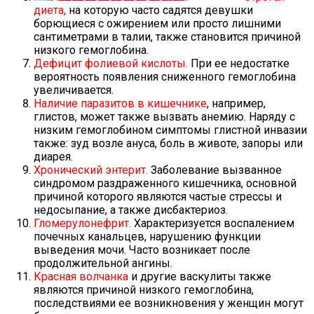
диета,
на которую часто садятся девушки
борющиеся с ожирением или просто лишними
сантиметрами в талии, также становится причиной
низкого гемоглобина.
Дефицит фолиевой кислоты.
При ее недостатке
вероятность появления сниженного гемоглобина
увеличивается.
Наличие паразитов в кишечнике
, например,
глистов, может также вызвать анемию. Наряду с
низким гемоглобином симптомы глистной инвазии
также: зуд возле ануса, боль в животе, запоры или
диарея.
Хронический энтерит.
Заболевание вызванное
синдромом раздраженного кишечника, основной
причиной которого являются частые стрессы и
недосыпание, а также дисбактериоз.
Гломерулонефрит.
Характеризуется воспалением
почечных канальцев, нарушению функции
выведения мочи. Часто возникает после
продолжительной ангины.
Красная волчанка
и другие васкулиты также
являются причиной низкого гемоглобина,
последствиями ее возникновения у женщин могут