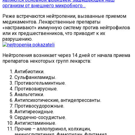
организм от внешнего микробного…
Реже встречаются нейтропении, вызванные приемом
медикаментов. Лекарственные препараты
«настраивают» иммунную систему против нейтрофилов
или их предшественников, что приводит к их
разрушению.
Нейтропения возникает через 14 дней от начала приема
препаратов некоторых групп лекарств:
Антибиотики.
Сульфаниламиды.
Противогельминтные.
Противовирусные.
Анальгетики.
Антипсихотические, антидепрессанты.
Противосудорожные.
Антитиреоидные.
Сердечно-сосудистые.
Антигистаминные.
Прочие – аллопуринол, колхицин,
аминоглутетимид, фамотидин, флутамид,