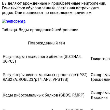
Выделяют врожденные и приобретенные нейтропении.
Генетически обусловленные состояния встречаются
редко. Они возникают по нескольким причинам.
Таблица: Виды врожденной нейтропении
Поврежденный ген
Регуляторы глюкозного обмена (SLC34A4,
Гликогено
G6PC3)
Регуляторы лизосомальных процессов (LYST,
Синдромы
RAB27A, ROBLD3/p14, AP3, VPS13B)
Грисцелли
Синдромы
Коды рибосомальных белков (SBDS, RMRP)
Кьюсика