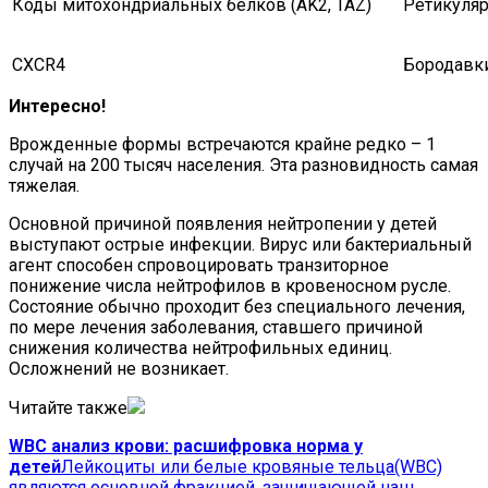
Коды митохондриальных белков (AK2, TAZ)
Ретикуляр
CXCR4
Бородавк
Интересно!
Врожденные формы встречаются крайне редко – 1
случай на 200 тысяч населения. Эта разновидность самая
тяжелая.
Основной причиной появления нейтропении у детей
выступают острые инфекции. Вирус или бактериальный
агент способен спровоцировать транзиторное
понижение числа нейтрофилов в кровеносном русле.
Состояние обычно проходит без специального лечения,
по мере лечения заболевания, ставшего причиной
снижения количества нейтрофильных единиц.
Осложнений не возникает.
Читайте также
WBC анализ крови: расшифровка норма у
детей
Лейкоциты или белые кровяные тельца(WBC)
являются основной фракцией, защищающей наш