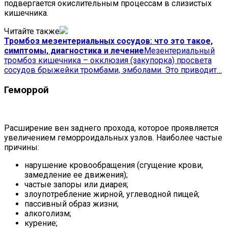
подвергается окислительным процессам в слизистых
кишечника.
Читайте также
Тромбоз мезентериальных сосудов: что это такое,
симптомы, диагностика и лечение
Мезентериальный
тромбоз кишечника – окклюзия (закупорка) просвета
сосудов брыжейки тромбами, эмболами. Это приводит…
Геморрой
Расширение вен заднего прохода, которое проявляется
увеличением геморроидальных узлов. Наиболее частые
причины:
нарушение кровообращения (сгущение крови,
замедление ее движения);
частые запоры или диарея;
злоупотребление жирной, углеводной пищей;
пассивный образ жизни;
алкоголизм;
курение;