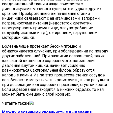
соединительной ткани и чаще сочетается с
дивертикулами мочевого пузыря, желудка и других
органов. Приобретенные выпячивания стенки
кишечника связывают с авитаминозами, запорами,
погрешностями питания (недостаток клетчатки,
нерегулярность приема пищи, злоупотребление
полуфабрикатами и т.д.), ожирением, нарушением
моторики кишки.
Болезнь чаще протекает бессимптомно и
обнаруживается случайно, при обследовании по поводу
других заболеваний. При развитии осложнений, таких
как застой кишечного содержимого, повышения
давления внутри кишки, начинает усиленно
размножаться бактериальная флора, образуются
каловые камни. Из-за этих процессов стенки сосудов
ослабевают и могут начать кровоточить, и как результат
при дефекации кал содержит прожилки, сгустки крови.
Если образования находятся в нижних отделах, то кал
может быть смешан с алой кровью.
Читайте также
Между месячными кровянистые выделения: