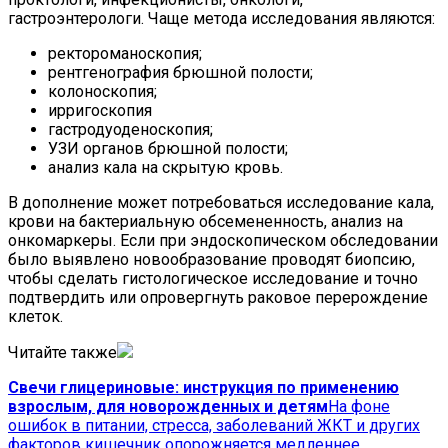
гастроэнтерологи. Чаще метода исследования являются:
ректороманоскопия;
рентгенография брюшной полости;
колоноскопия;
ирригоскопия
гастродуоденоскопия;
УЗИ органов брюшной полости;
анализ кала на скрытую кровь.
В дополнение может потребоваться исследование кала,
крови на бактериальную обсемененность, анализ на
онкомаркеры. Если при эндоскопическом обследовании
было выявлено новообразование проводят биопсию,
чтобы сделать гистологическое исследование и точно
подтвердить или опровергнуть раковое перерождение
клеток.
Читайте также
Свечи глицериновые: инструкция по применению
взрослым, для новорожденных и детям
На фоне
ошибок в питании, стресса, заболеваний ЖКТ и других
факторов кишечник опорожняется медленнее.