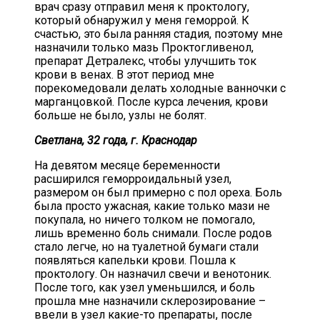
врач сразу отправил меня к проктологу,
который обнаружил у меня геморрой. К
счастью, это была ранняя стадия, поэтому мне
назначили только мазь Проктогливенол,
препарат Детралекс, чтобы улучшить ток
крови в венах. В этот период мне
порекомедовали делать холодные ванночки с
марганцовкой. После курса лечения, крови
больше не было, узлы не болят.
Светлана, 32 года, г. Краснодар
На девятом месяце беременности
расширился геморроидальный узел,
размером он был примерно с пол ореха. Боль
была просто ужасная, какие только мази не
покупала, но ничего толком не помогало,
лишь временно боль снимали. После родов
стало легче, но на туалетной бумаги стали
появляться капельки крови. Пошла к
проктологу. Он назначил свечи и венотоник.
После того, как узел уменьшился, и боль
прошла мне назначили склерозирование –
ввели в узел какие-то препараты, после