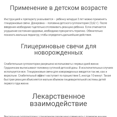
Применение в детском возрасте
Инструкцией к препарату указывается – ребенку младше 3 лет можно применять
глицериновые свечи. Дозировка – половина детского суппозитория (0,62 г). После
введения необходимо тщательно отслеживать реакцию ребенка. Если отмечается
ухудшение состояния здоровья, необходимо прекратить терапию. Обязательно
показать малыша педиатру, чтобы определить дальнейшие действия.
Глицериновые свечи для
новорожденных
Слабительные суппозитории разрешено использовать с первых дней жизни.
Грудничкам выписывают половину суточной детской дозы. В исключительных случаях
используется вся. Глицериновые свечи для новорожденных вводятся так же, как и
взрослым. Слабительный эффект наступает по прошествии 5, иногда 10 минут. Такая
быстрая реакция объясняется малым объемом пищеварительной системы детей
первого года жизни.
Лекарственное
взаимодействие
Ректальные суппозитории с глицерином разрешено совмещать с приемом иными