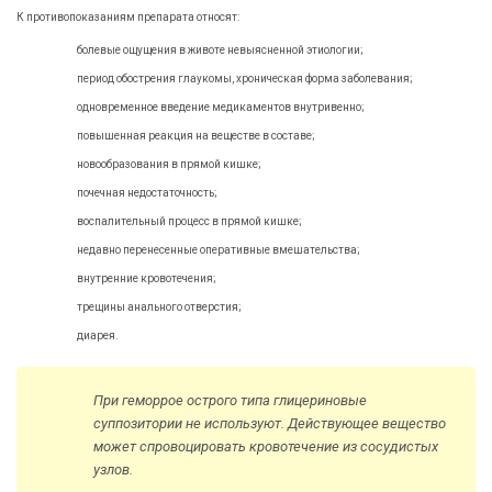
К противопоказаниям препарата относят:
болевые ощущения в животе невыясненной этиологии;
период обострения глаукомы, хроническая форма заболевания;
одновременное введение медикаментов внутривенно;
повышенная реакция на веществе в составе;
новообразования в прямой кишке;
почечная недостаточность;
воспалительный процесс в прямой кишке;
недавно перенесенные оперативные вмешательства;
внутренние кровотечения;
трещины анального отверстия;
диарея.
При геморрое острого типа глицериновые
суппозитории не используют. Действующее вещество
может спровоцировать кровотечение из сосудистых
узлов.