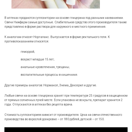
В аптеках продаются суппозитории на основе глицерина под разными названиями.
Свечи Нижфарм самые доступные. Слабительное средство этого производителя также
представлено в форме раствора для наружного и местного применения.
К аналогам относят Норгалакс. Выпускается в форме ректального геля. К
противопоказаниям относятся:
геморрой;
возраст младше 15 лет;
анальные кровотечения, трещины;
воспалительные процессы в кишечнике.
Другие примеры аналогов: Нормакол, Энема, Дексерил и другие.
Любые свечи на основе глицерина хранят при температуре 25 градусов в защищенном
от прямых солнечных лучей месте. Если упаковка не вскрыта, препарат хранится 2
года. Отпускаются в аптеках без рецепта врача.
Стоимость суппозиториев зависит от производителя. Цена на свечи отечественного
производства во взрослой дозировке – от 180 рублей, детской – от 150.