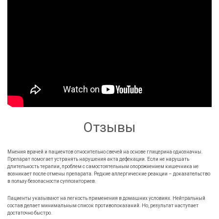
Отзывы
Мнения врачей и пациентов относительно свечей на основе глицерина однозначны.
Препарат помогает устранять нарушения акта дефекации. Если не нарушать
длительность терапии, проблем с самостоятельным опорожнением кишечника не
возникает после отмены препарата. Редкие аллергические реакции – доказательство
в пользу безопасности суппозиториев.
Пациенты указывают на легкость применения в домашних условиях. Нейтральный
состав делает минимальным список противопоказаний. Но, результат наступает
достаточно быстро.