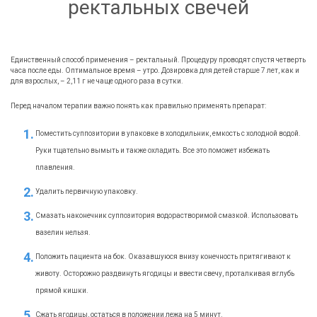
ректальных свечей
Единственный способ применения – ректальный. Процедуру проводят спустя четверть
часа после еды. Оптимальное время – утро. Дозировка для детей старше 7 лет, как и
для взрослых, – 2,11 г не чаще одного раза в сутки.
Перед началом терапии важно понять как правильно применять препарат:
Поместить суппозитории в упаковке в холодильник, емкость с холодной водой.
Руки тщательно вымыть и также охладить. Все это поможет избежать
плавления.
Удалить первичную упаковку.
Смазать наконечник суппозитория водорастворимой смазкой. Использовать
вазелин нельзя.
Положить пациента на бок. Оказавшуюся внизу конечность притягивают к
животу. Осторожно раздвинуть ягодицы и ввести свечу, проталкивая вглубь
прямой кишки.
Сжать ягодицы, остаться в положении лежа на 5 минут.