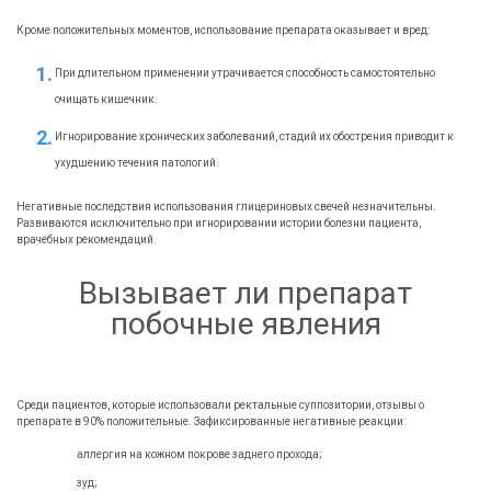
Кроме положительных моментов, использование препарата оказывает и вред:
При длительном применении утрачивается способность самостоятельно
очищать кишечник.
Игнорирование хронических заболеваний, стадий их обострения приводит к
ухудшению течения патологий.
Негативные последствия использования глицериновых свечей незначительны.
Развиваются исключительно при игнорировании истории болезни пациента,
врачебных рекомендаций.
Вызывает ли препарат
побочные явления
Среди пациентов, которые использовали ректальные суппозитории, отзывы о
препарате в 90% положительные. Зафиксированные негативные реакции:
аллергия на кожном покрове заднего прохода;
зуд;