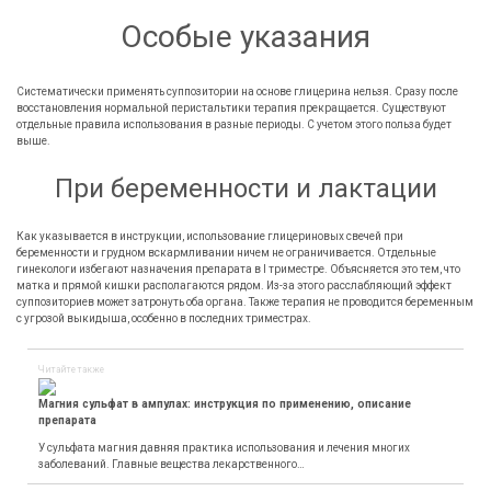
Особые указания
Систематически применять суппозитории на основе глицерина нельзя. Сразу после
восстановления нормальной перистальтики терапия прекращается. Существуют
отдельные правила использования в разные периоды. С учетом этого польза будет
выше.
При беременности и лактации
Как указывается в инструкции, использование глицериновых свечей при
беременности и грудном вскармливании ничем не ограничивается. Отдельные
гинекологи избегают назначения препарата в I триместре. Объясняется это тем, что
матка и прямой кишки располагаются рядом. Из-за этого расслабляющий эффект
суппозиториев может затронуть оба органа. Также терапия не проводится беременным
с угрозой выкидыша, особенно в последних триместрах.
Читайте также
Магния сульфат в ампулах: инструкция по применению, описание
препарата
У сульфата магния давняя практика использования и лечения многих
заболеваний. Главные вещества лекарственного…