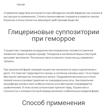
прыщи.
Отравление средством исключается при соблюдении способа введения как указано в
инструкции по применению. Степень проникновения глицерола в кровоток низкая.
Кишечник и почки полностью эвакуируют действующее вещество.
Глицериновые суппозитории
при геморрое
У пациентов с геморроем затруднения при опорожнении становятся причиной
появления трещин в заднем проходе. Попадание в них болезнетворных бактерий
вызывает воспаление. Ректальные свечи устраняют спазм мышц, заживляют
трещины.
При хронической форме геморроя пациентам назначаются курсы в дополнение к
диете. Это помогает предотвратить запоры и скопление каловых масс. Но в стадии
обострения препаратом пользоваться нельзя. Раздражение воспаленных стенок
прямой кишки усиливает давление на гемородиальные узлы. Бактериальная
микрофлора каловых масс особенно опасна, если обострение сопровождается
кровотечением. В этом случае суппозитории причинят вред. Пациентам со
склонностью к запорам в острый период назначают слабительные в жидкой форме.
Способ применения