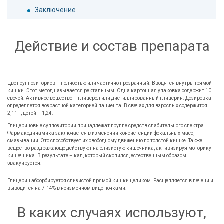
Заключение
Действие и состав препарата
Цвет суппозиториев – полностью или частично прозрачный. Вводятся внутрь прямой
кишки. Этот метод называется ректальным. Одна картонная упаковка содержит 10
свечей. Активное вещество – глицерол или дистиллированный глицерин. Дозировка
определяется возрастной категорией пациента. В свечах для взрослых содержится
2,11 г, детей – 1,24.
Глицериновые суппозитории принадлежат группе средств слабительного спектра.
Фармакодинамика заключается в изменении консистенции фекальных масс,
смазывании. Это способствует их свободному движению по толстой кишке. Также
вещество раздражающе действуют на слизистую кишечника, активизируя моторику
кишечника. В результате – кал, который скопился, естественным образом
эвакуируется.
Глицерин абсорбируется слизистой прямой кишки целиком. Расщепляется в печени и
выводится на 7-14% в неизменном виде почками.
В каких случаях используют,