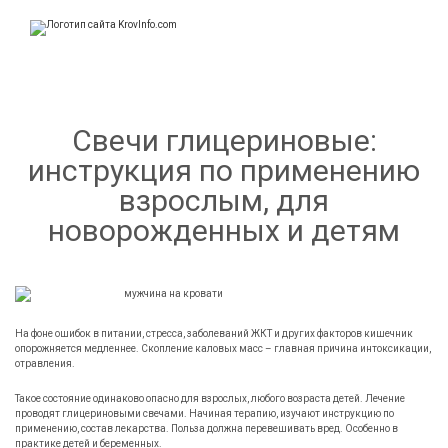
KrovInfo.com
Медицинский сайт о кровеносной системе.
Свечи глицериновые:
инструкция по применению
взрослым, для
новорожденных и детям
На фоне ошибок в питании, стресса, заболеваний ЖКТ и других факторов кишечник
опорожняется медленнее. Скопление каловых масс – главная причина интоксикации,
отравления.
Такое состояние одинаково опасно для взрослых, любого возраста детей. Лечение
проводят глицериновыми свечами. Начиная терапию, изучают инструкцию по
применению, состав лекарства. Польза должна перевешивать вред. Особенно в
практике детей и беременных.