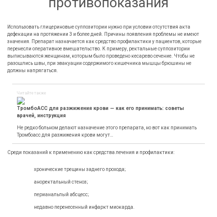
противопоказания
Использовать глицериновые суппозитории нужно при условии отсутствия акта
дефекации на протяжении 3 и более дней. Причины появления проблемы не имеют
значения. Препарат назначается как средство профилактики у пациентов, которые
перенесли оперативное вмешательство. К примеру, ректальные суппозитории
выписываются женщинам, которым было проведено кесарево сечение. Чтобы не
разошлись швы, при эвакуации содержимого кишечника мышцы брюшины не
должны напрягаться.
Читайте также
ТромбоАСС для разжижения крови — как его принимать: советы
врачей, инструкция
Не редко больном делают назначение этого препарата, но вот как принимать
Тромбоасс для разжижения крови могут…
Среди показаний к применению как средства лечения и профилактики:
хронические трещины заднего прохода;
аноректальный стеноз;
перианальпый абсцесс;
недавно перенесенный инфаркт миокарда.