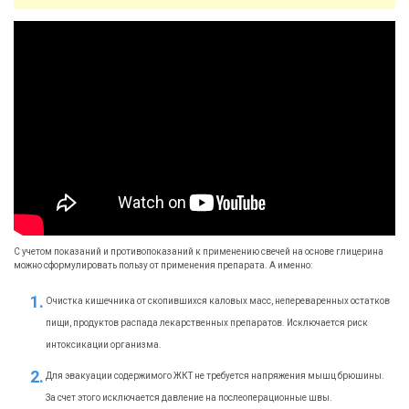
С учетом показаний и противопоказаний к применению свечей на основе глицерина
можно сформулировать пользу от применения препарата. А именно:
Очистка кишечника от скопившихся каловых масс, непереваренных остатков
пищи, продуктов распада лекарственных препаратов. Исключается риск
интоксикации организма.
Для эвакуации содержимого ЖКТ не требуется напряжения мышц брюшины.
За счет этого исключается давление на послеоперационные швы.