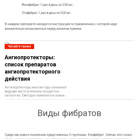
Фенофибрат 1 раз в день по 200 мг;
Этофибрат 1 раз в день по 500 мг.
В каждом препарате находится инструкция по применению, с которой надо
внимательно ознакомиться перед началом приема.
Читайте также
Ангиопротекторы:
список препаратов
ангиопротекторного
действия
Ангиопротекторы многие годы занимают
ведущее место в лечении сосудистых
патологий. Ежегодно появляются новые…
Виды фибратов
Средства нового поколения представлены 3 группами. Клофибрат. Сейчас этот класс