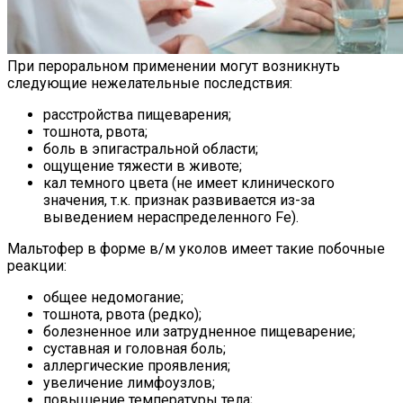
При пероральном применении могут возникнуть
следующие нежелательные последствия:
расстройства пищеварения;
тошнота, рвота;
боль в эпигастральной области;
ощущение тяжести в животе;
кал темного цвета (не имеет клинического
значения, т.к. признак развивается из-за
выведением нераспределенного Fe).
Мальтофер в форме в/м уколов имеет такие побочные
реакции:
общее недомогание;
тошнота, рвота (редко);
болезненное или затрудненное пищеварение;
суставная и головная боль;
аллергические проявления;
увеличение лимфоузлов;
повышение температуры тела;