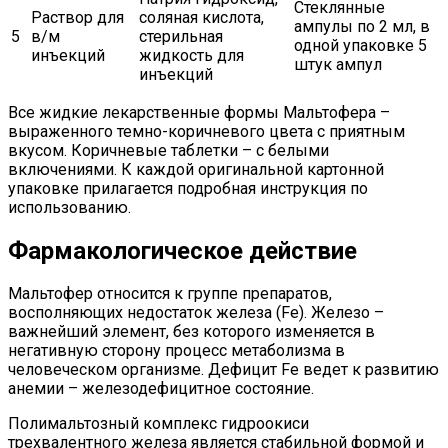
Стеклянные
Раствор для
соляная кислота,
ампулы по 2 мл, в
5
в/м
стерильная
одной упаковке 5
инъекций
жидкость для
штук ампул
инъекций
Все жидкие лекарственные формы Мальтофера –
выраженного темно-коричневого цвета с приятным
вкусом. Коричневые таблетки – с белыми
включениями. К каждой оригинальной картонной
упаковке прилагается подробная инструкция по
использованию.
Фармакологическое действие
Мальтофер относится к группе препаратов,
восполняющих недостаток железа (Fe). Железо –
важнейший элемент, без которого изменяется в
негативную сторону процесс метаболизма в
человеческом организме. Дефицит Fe ведет к развитию
анемии – железодефицитное состояние.
Полимальтозный комплекс гидроокиси
трехвалентного железа является стабильной формой и