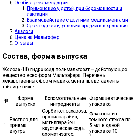
Особые рекомендации
Применение у детей, при беременности и
лактации
Взаимодействие с другими медикаментами
Срок годности, условия продажи и хранения
Аналоги
Цена на Мальтофер
Отзывы
Состав, форма выпуска
Железа (III) гидроксид полимальтозат – действующее
вещество всех форм Мальтофера. Перечень
лекарственных форм медикамента представлен в
таблице ниже.
Форма
Вспомогательные
Фармацевтическая
№
выпуска
ингредиенты
упаковка
Сорбитол, сахароза,
Флаконы из
пропилпарабен,
Раствор для
темного стекла по
метилпарабен,
1
приема
5 мл, в одной
каустическая сода,
внутрь
упаковке 10
ароматизатор,