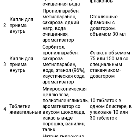
флаконов
очищенная вода
Пропилпарабен,
метилпарабен,
Стеклянные
Капли для
сахароза, едкий
флаконы с
2
приема
натр, вода
дозатором,
внутрь
очищенная,
объемом 30 мл
ароматизатор
Сорбитол,
пропилпарабен,
Флакон объемом
Капли для
сахароза,
75 или 150 мл со
3
приема
метилпарабен,
специальным
внутрь
вода, этанол (96%),
стаканчиком-
каустическая сода,
дозатором
ароматизатор
Микроскопическая
целлюлоза,
полиэтиленгликоль,
10 таблеток в
Таблетки
ароматизатор со
одном блистере, в
4
жевательные
вкусом шоколада,
упаковке 10 или
какао в виде
30 таблеток
порошка, ванилин,
тальк
Натрия гидроксид,