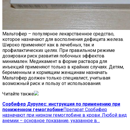
Мальтофер – популярное лекарственное средство,
которое назначают для восполнения дефицита железа.
Широко применяют как в лечебных, так и
профилактических целях. При правильном режиме
дозировки риск развития побочных эффектов
минимален. Медикамент в форме раствора для
инъекций применяют только в крайних случаях. Детям,
беременным и кормящим женщинам назначать
Мальтофер должен только специалист, учитывая
возможный риск и пользу от использования.
Читайте также
Сорбифер Дурулес: инструкция по применению при
пониженном гемоглобине
Препарат Сорбифер
назначают при низком гемоглобине в крови. Любой вид
анемии – основное показание, указанное в…