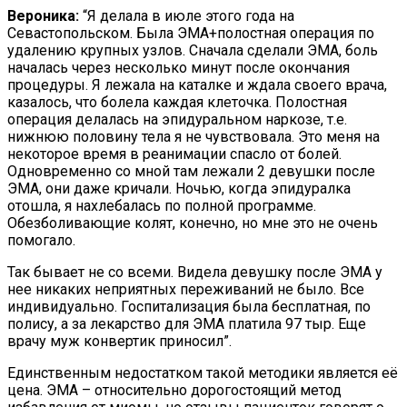
Вероника:
“Я делала в июле этого года на
Севастопольском. Была ЭМА+полостная операция по
удалению крупных узлов. Сначала сделали ЭМА, боль
началась через несколько минут после окончания
процедуры. Я лежала на каталке и ждала своего врача,
казалось, что болела каждая клеточка. Полостная
операция делалась на эпидуральном наркозе, т.е.
нижнюю половину тела я не чувствовала. Это меня на
некоторое время в реанимации спасло от болей.
Одновременно со мной там лежали 2 девушки после
ЭМА, они даже кричали. Ночью, когда эпидуралка
отошла, я нахлебалась по полной программе.
Обезболивающие колят, конечно, но мне это не очень
помогало.
Так бывает не со всеми. Видела девушку после ЭМА у
нее никаких неприятных переживаний не было. Все
индивидуально. Госпитализация была бесплатная, по
полису, а за лекарство для ЭМА платила 97 тыр. Еще
врачу муж конвертик приносил”.
Единственным недостатком такой методики является её
цена. ЭМА – относительно дорогостоящий метод