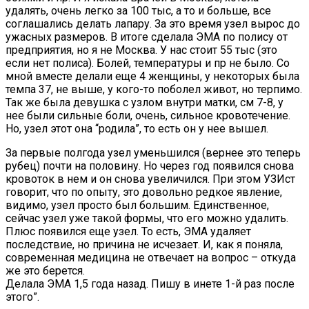
удалять, очень легко за 100 тыс, а то и больше, все
соглашались делать лапару. За это время узел вырос до
ужасных размеров. В итоге сделала ЭМА по полису от
предприятия, но я не Москва. У нас стоит 55 тыс (это
если нет полиса). Болей, температуры и пр не было. Со
мной вместе делали еще 4 женщины, у некоторых была
темпа 37, не выше, у кого-то поболел живот, но терпимо.
Так же была девушка с узлом внутри матки, см 7-8, у
нее были сильные боли, очень, сильное кровотечение.
Но, узел этот она “родила”, то есть он у нее вышел.
За первые полгода узел уменьшился (вернее это теперь
рубец) почти на половину. Но через год появился снова
кровоток в нем и он снова увеличился. При этом УЗИст
говорит, что по опыту, это довольно редкое явление,
видимо, узел просто был большим. Единственное,
сейчас узел уже такой формы, что его можно удалить.
Плюс появился еще узел. То есть, ЭМА удаляет
последствие, но причина не исчезает. И, как я поняла,
современная медицина не отвечает на вопрос – откуда
же это берется.
Делала ЭМА 1,5 года назад. Пишу в инете 1-й раз после
этого”.