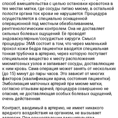
способ вмешательства с целью остановки кровотока в
тех местах матки, где сосуды питаю миому, в остальной
полости органа ток крови не нарушается. Процедура
осуществляется в специально оснащенной
операционной под местным обезболиванием,
рентгенологическим контролем. Она не доставляет
сильных болевых ощущений. Её проводят
эндоваскулярные/сосудистые хирурги. Смысл
процедуры ЭМА состоит в том, что через маленький
прокол кожи бедра пациентки вводится специальная
тонкая трубочка в артерию, через которую поступает
специальное вещество к месту расположения
миоматозных узлов и запаивает сосуды, доставляющие
к ним кровь. Сама операция может занять от нескольких
(до 15) минут до пары часов. Это зависит от многих
факторов (квалификации врача, состояния пациентки).
Эмболизация маточных артерий при миоме матки,
согласно отзывам врачей, процедура совершенно не
опасная, не доставляющая особых болевых ощущений,
очень действенная.
Контраст, вводимый в артерию, не имеет никакого
вредного воздействия на организм, не вызывает
аллергии. При осуществлении вмешательства,