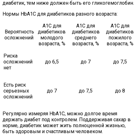
диабетик, тем ниже должен быть его гликогемоглобин.
Нормы HbА1С для диабетиков разного возраста:
А1С для
А1С для
А1С для
Вероятность
диабетиков
диабетиков
диабетиков
осложнений
молодого
среднего
пожилого
возраста, %
возраста, %
возраста, %
Риска
осложнений
до 6,5
до 7
до 7,5
нет
Есть риск
серьезных
до 7
до 7,5
до 8
осложнений
Регулярно измеряя HbA1C, можно долгое время
держать диабет под контролем. Поддерживая сахар в
норме, диабетик может жить полноценной жизнью,
быть здоровым и счастливым человеком.