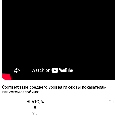
Соответствие среднего уровня глюкозы показателям
гликогемоглобина:
HbA1C, %
Глю
8
8,5