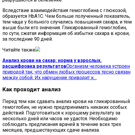
Вследствие взаимодействия гемоглобина с глюкозой,
образуется HbA1C. Чем больше полученный показатель,
тем чаще у больного случались повышения сахара, и тем
выше были его значения. Гликированный гемоглобин,
по сути, сжатая информация об избытке сахара в крови,
за последние 90 дней.
Читайте также
Анализ крови на сахар: норма у взрослых,
расшифровка результатов
Организм человека устроен
природой так, что обмен любых процессов тесно связан
между собой. Их нарушение приводит к…
Как проходит анализ
Перед тем как сдавать анализ крови на гликированный
гемоглобин, не нужно предпринимать никаких особых
действий. Подготовиться к хорошему результату за
несколько дней или часов не удастся. Необходимо
соблюдать предписания врачей в течение всех трех
месяцев, предшествующих сдаче анализа.