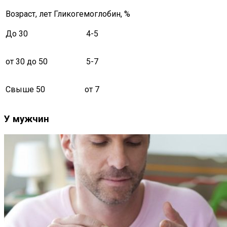
Возраст, лет
Гликогемоглобин, %
До 30
4-5
от 30 до 50
5-7
Свыше 50
от 7
У мужчин