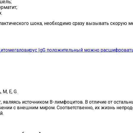
шель;
ерматит;
х.
илактического шока, необходимо сразу вызывать скорую 
итомегаловирус IgG положительный можно расшифровать, 
M, E, G.
, являясь источником В-лимфоцитов. В отличие от остальны
ечении с внешним миром. Соответственно, их жизнь непро
й.