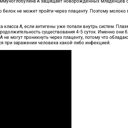
ммуноглобулина A защищает новорожденных младенцев о
то белок не может пройти через плаценту. Поэтому молоко
класса A, если антигены уже попали внутрь систем. Плаз
Продолжительность существования 4-5 суток. Именно они
 А не могут проникнуть через плаценту, потому что облад
ся при заражении человека какой-либо инфекцией.