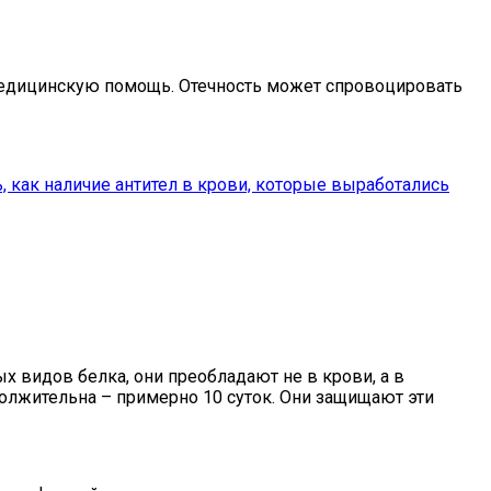
медицинскую помощь. Отечность может спровоцировать
как наличие антител в крови, которые выработались
х видов белка, они преобладают не в крови, а в
должительна – примерно 10 суток. Они защищают эти