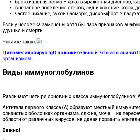
бронхиальная астма – ярко выраженная диспноэ, ка
внезапное появление отеков, зуд и жжение кожи, д
частое чихание, сухой насморк, дискомфорт в пазуха
Если у человека замечены хотя бы пара признаков анаф
удушье и смерть.
Читайте также
Цитомегаловирус IgG положительный: что это значит
Ц
организмом…
Виды иммуноглобулинов
Различают четыре основных класса иммуноглобулинов: A, 
Антитела первого класса (А) образуют местный иммунитет
слизистых оболочках организма, слюне, моче – на перес
области от различных вирусов, не давая поразить эпители
Важно!