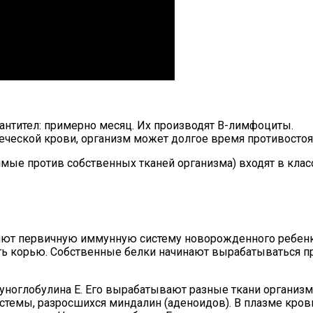
нтител: примерно месяц. Их производят В-лимфоциты.
еческой крови, организм может долгое время противосто
имые против собственных тканей организма) входят в клас
ют первичную иммунную систему новорожденного ребенка,
ь корью. Собственные белки начинают вырабатываться при
уноглобулина E. Его вырабатывают разные ткани организм
стемы, разросшихся миндалин (аденоидов). В плазме кров