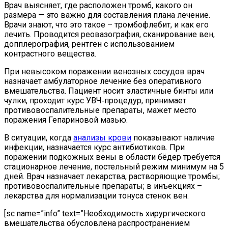
Врач выясняет, где расположен тромб, какого он
размера — это важно для составления плана лечение.
Врачи знают, что это такое – тромбофлебит, и как его
лечить. Проводится реовазография, сканирование вен,
допплерография, рентген с использованием
контрастного вещества.
При невысоком поражении венозных сосудов врач
назначает амбулаторное лечение без оперативного
вмешательства. Пациент носит эластичные бинты или
чулки, проходит курс УВЧ‐процедур, принимает
противовоспалительные препараты, мажет место
поражения Гепариновой мазью.
В ситуации, когда
анализы крови
показывают наличие
инфекции, назначается курс антибиотиков. При
поражении подкожных вены в области бёдер требуется
стационарное лечение, постельный режим минимум на 5
дней. Врач назначает лекарства, растворяющие тромбы;
противовоспалительные препараты; в инъекциях –
лекарства для нормализации тонуса стенок вен.
[sc name=”info” text=”Необходимость хирургического
вмешательства обусловлена распространением