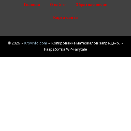
Главная
О сайте
Обратная связь
Карта сайта
©
2026
~
KrovInfo.com
~ Копирование материалов запрещено. ~
Разработка
WP-Fairytale